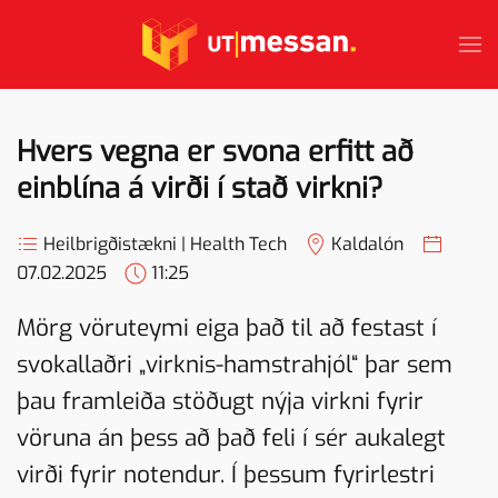
Skip to main content
Hvers vegna er svona erfitt að
einblína á virði í stað virkni?
Heilbrigðistækni | Health Tech
Kaldalón
07.02.2025
11:25
Mörg vöruteymi eiga það til að festast í
svokallaðri „virknis-hamstrahjól“ þar sem
þau framleiða stöðugt nýja virkni fyrir
vöruna án þess að það feli í sér aukalegt
virði fyrir notendur. Í þessum fyrirlestri