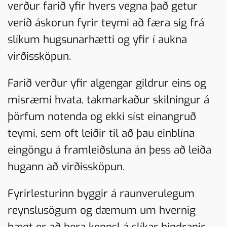
verður farið yfir hvers vegna það getur
verið áskorun fyrir teymi að færa sig frá
slíkum hugsunarhætti og yfir í aukna
virðissköpun.
Farið verður yfir algengar gildrur eins og
misræmi hvata, takmarkaður skilningur á
þörfum notenda og ekki síst einangruð
teymi, sem oft leiðir til að þau einblína
eingöngu á framleiðsluna án þess að leiða
hugann að virðissköpun.
Fyrirlesturinn byggir á raunverulegum
reynslusögum og dæmum um hvernig
hægt er að bera kennsl á slíkar hindranir