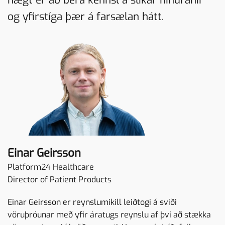
og yfirstíga þær á farsælan hátt.
Einar Geirsson
Platform24 Healthcare
Director of Patient Products
Einar Geirsson er reynslumikill leiðtogi á sviði
vöruþróunar með yfir áratugs reynslu af því að stækka