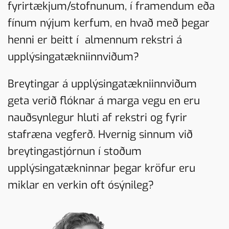
fyrirtækjum/stofnunum, í framendum eða
fínum nýjum kerfum, en hvað með þegar
henni er beitt í almennum rekstri á
upplýsingatækniinnviðum?
Breytingar á upplýsingatækniinnviðum
geta verið flóknar á marga vegu en eru
nauðsynlegur hluti af rekstri og fyrir
stafræna vegferð. Hvernig sinnum við
breytingastjórnun í stoðum
upplýsingatækninnar þegar kröfur eru
miklar en verkin oft ósýnileg?