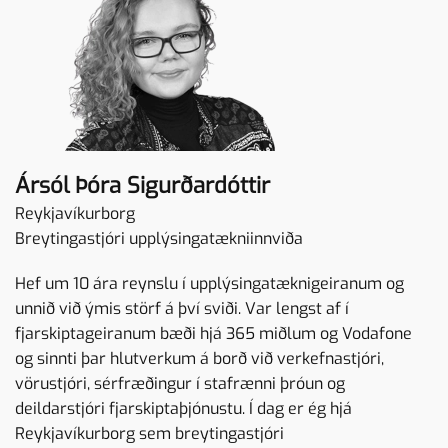
Ársól Þóra Sigurðardóttir
Reykjavíkurborg
Breytingastjóri upplýsingatækniinnviða
Hef um 10 ára reynslu í upplýsingatæknigeiranum og
unnið við ýmis störf á því sviði. Var lengst af í
fjarskiptageiranum bæði hjá 365 miðlum og Vodafone
og sinnti þar hlutverkum á borð við verkefnastjóri,
vörustjóri, sérfræðingur í stafrænni þróun og
deildarstjóri fjarskiptaþjónustu. Í dag er ég hjá
Reykjavíkurborg sem breytingastjóri