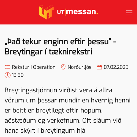
Skip to main content
„Það tekur enginn eftir þessu“ -
Breytingar í tæknirekstri
Rekstur | Operation
Norðurljós
07.02.2025
13:50
Breytingastjórnun virðist vera á allra
vörum um þessar mundir en hvernig henni
er beitt er breytilegt eftir hópum,
aðstæðum og verkefnum. Oft sjáum við
hana skýrt í breytingum hjá