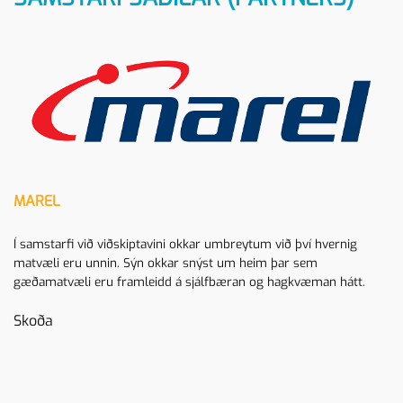
MAREL
Í samstarfi við viðskiptavini okkar umbreytum við því hvernig
matvæli eru unnin. Sýn okkar snýst um heim þar sem
gæðamatvæli eru framleidd á sjálfbæran og hagkvæman hátt.
Skoða