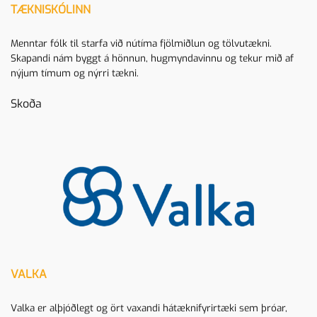
TÆKNISKÓLINN
Menntar fólk til starfa við nútíma fjölmiðlun og tölvutækni.
Skapandi nám byggt á hönnun, hugmyndavinnu og tekur mið af
nýjum tímum og nýrri tækni.
Skoða
VALKA
Valka er alþjóðlegt og ört vaxandi hátæknifyrirtæki sem þróar,