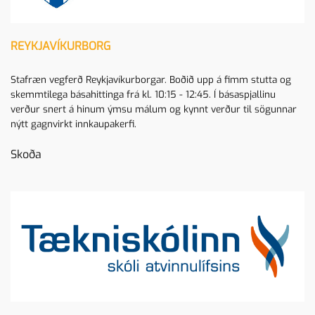
REYKJAVÍKURBORG
Stafræn vegferð Reykjavíkurborgar. Boðið upp á fimm stutta og
skemmtilega básahittinga frá kl. 10:15 - 12:45. Í básaspjallinu
verður snert á hinum ýmsu málum og kynnt verður til sögunnar
nýtt gagnvirkt innkaupakerfi.
Skoða