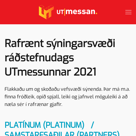
Skip to main content
Rafrænt sýningarsvæði
ráðstefnudags
UTmessunnar 2021
Flakkaðu um og skoðaðu vefsvæði sýnenda. Þar má m.a.
finna fróðleik, opið spjall, leiki og jafnvel möguleiki á að
næla sér í rafrænar gjafir.
PLATÍNUM (PLATINUM) /
SAMSTARFSAÐILAR (PARTNERS)