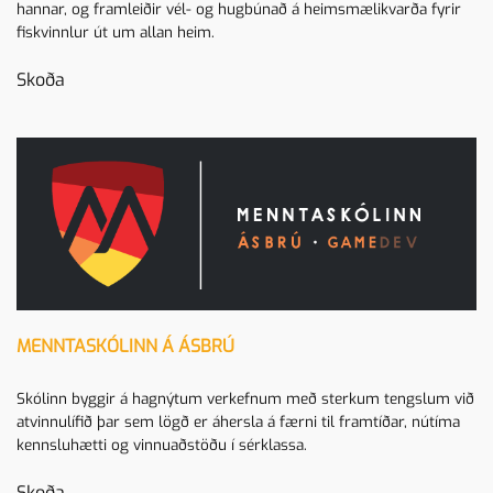
hannar, og framleiðir vél- og hugbúnað á heimsmælikvarða fyrir
fiskvinnlur út um allan heim.
Skoða
MENNTASKÓLINN Á ÁSBRÚ
Skólinn byggir á hagnýtum verkefnum með sterkum tengslum við
atvinnulífið þar sem lögð er áhersla á færni til framtíðar, nútíma
kennsluhætti og vinnuaðstöðu í sérklassa.
Skoða