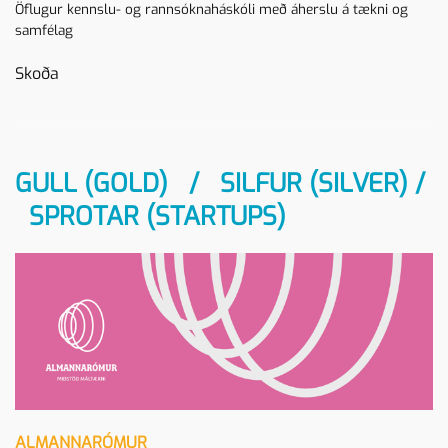
Öflugur kennslu- og rannsóknaháskóli með áherslu á tækni og
samfélag
Skoða
GULL (GOLD) / SILFUR (SILVER) /
SPROTAR (STARTUPS)
ALMANNARÓMUR