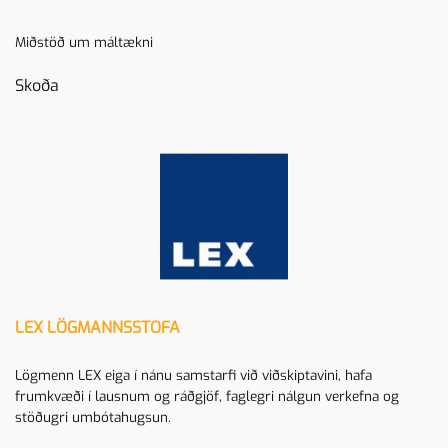
Miðstöð um máltækni
Skoða
LEX LÖGMANNSSTOFA
Lögmenn LEX eiga í nánu samstarfi við viðskiptavini, hafa
frumkvæði í lausnum og ráðgjöf, faglegri nálgun verkefna og
stöðugri umbótahugsun.