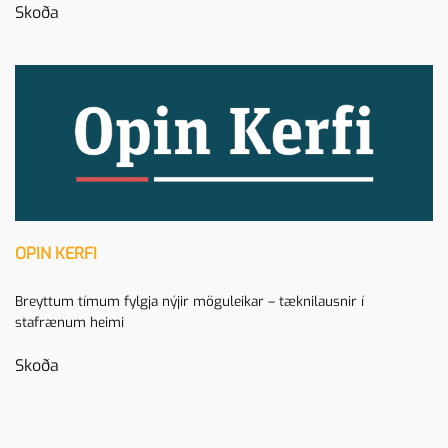
Skoða
OPIN KERFI
Breyttum tímum fylgja nýjir möguleikar – tæknilausnir í
stafrænum heimi
Skoða