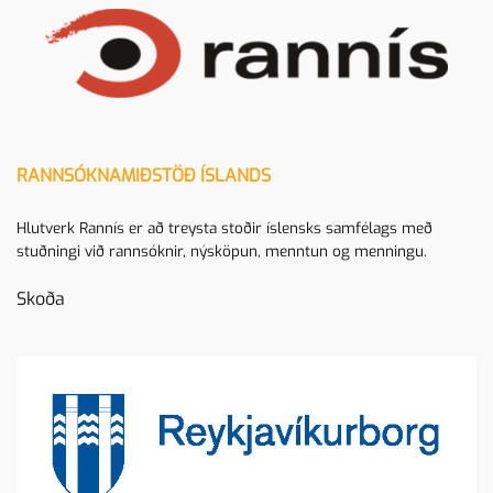
RANNSÓKNAMIÐSTÖÐ ÍSLANDS
Hlutverk Rannís er að treysta stoðir íslensks samfélags með
stuðningi við rannsóknir, nýsköpun, menntun og menningu.
Skoða