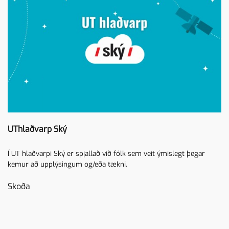
UThlaðvarp Ský
Í UT hlaðvarpi Ský er spjallað við fólk sem veit ýmislegt þegar
kemur að upplýsingum og/eða tækni.
Skoða