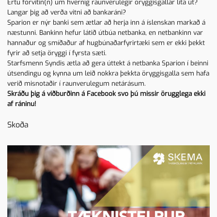
Ertu forvitin(n) um hvernig raunverulegir öryggisgallar líta út?
Langar þig að verða vitni að bankaráni?
Sparion er nýr banki sem ætlar að herja inn á íslenskan markað á
næstunni. Bankinn hefur látið útbúa netbanka, en netbankinn var
hannaður og smíðaður af hugbúnaðarfyrirtæki sem er ekki þekkt
fyrir að setja öryggi í fyrsta sæti.
Starfsmenn Syndis ætla að gera úttekt á netbanka Sparion í beinni
útsendingu og kynna um leið nokkra þekkta öryggisgalla sem hafa
verið misnotaðir í raunverulegum netárásum.
Skráðu þig á viðburðinn á
Facebook
svo þú missir örugglega ekki
af ráninu!
Skoða