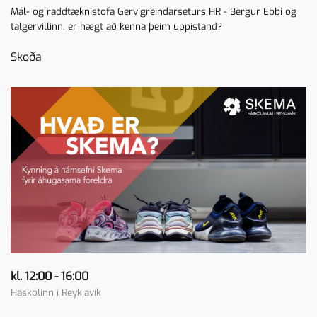
Mál- og raddtæknistofa Gervigreindarseturs HR - Bergur Ebbi og
talgervillinn, er hægt að kenna þeim uppistand?
Skoða
kl. 12:00 - 16:00
Háskólinn í Reykjavík