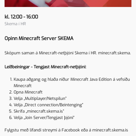
kl. 12:00 - 16:00
Skema í HR
Opinn Minecraft Server SKEMA
Sköpum saman á Minecraft-netþjóni Skema í HR. minecraft.skema.
Leiðbeiningar - Tengjast Minecraft-netþjóni:
Kaupa aðgang og hlaða niður Minecraft Java Edition á vefsíðu
Minecraft
Opna Minecraft
Velja „Multiplayer/Netspilun”
Velja „Direct connection/Beintenging”
Skrifa „minecraft.skema.is”
Velja „Join Server/Tengjast þjóni”
Fylgstu með lifandi streymi á
Facebook
eða á
minecraft.skema.is