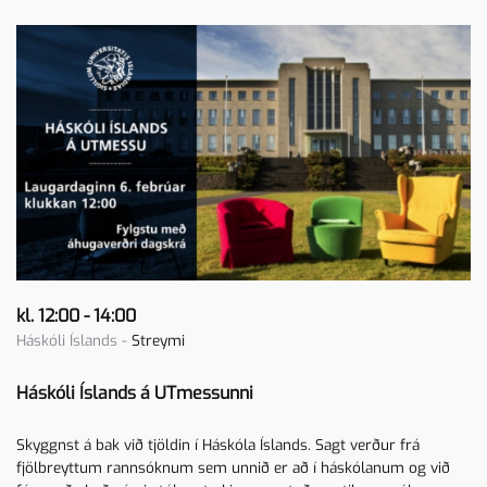
kl. 12:00 - 14:00
Háskóli Íslands -
Streymi
Háskóli Íslands á UTmessunni
Skyggnst á bak við tjöldin í Háskóla Íslands. Sagt verður frá
fjölbreyttum rannsóknum sem unnið er að í háskólanum og við