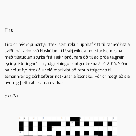
Tiro
Tiro er nýsköpunarfyrirtæki sem rekur upphaf sitt til rannsókna á
sviði máltækni við Háskólann í Reykjavík og hóf starfsemi sína
með tilstuðlan styrks frá Tækniþróunarsjóð til að þróa talgreini
fyrir „dikteringar“ í myndgreiningu röntgenlækna árið 2014. Síðan
þá hefur fyrirtækið unnið markvist að þróun talgervla til
almennrar og sérhæfðrar notkunar á íslensku. Hér er hægt að sjá
hvernig þetta allt saman virkar.
Skoða