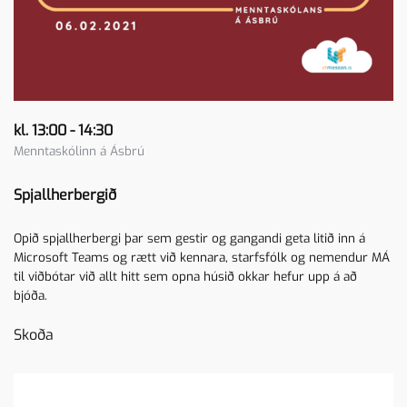
kl. 13:00 - 14:30
Menntaskólinn á Ásbrú
Spjallherbergið
Opið spjallherbergi þar sem gestir og gangandi geta litið inn á
Microsoft Teams og rætt við kennara, starfsfólk og nemendur MÁ
til viðbótar við allt hitt sem opna húsið okkar hefur upp á að
bjóða.
Skoða