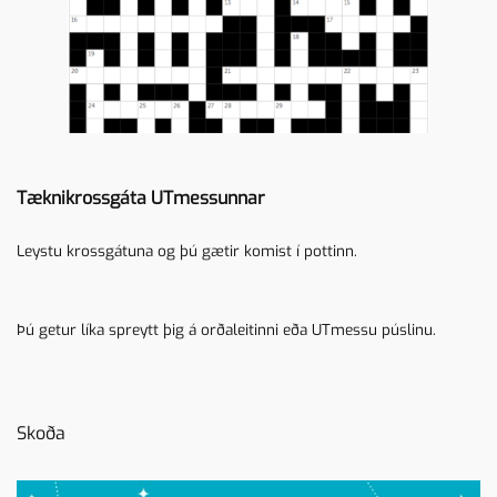
Tæknikrossgáta UTmessunnar
Leystu krossgátuna og þú gætir komist í pottinn.
Þú getur líka spreytt þig á
orðaleitinni
eða
UTmessu púslinu
.
Skoða