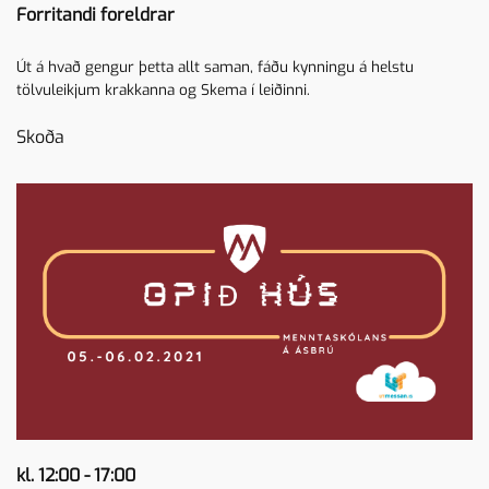
Forritandi foreldrar
Út á hvað gengur þetta allt saman, fáðu kynningu á helstu
tölvuleikjum krakkanna og Skema í leiðinni.
Skoða
kl. 12:00 - 17:00