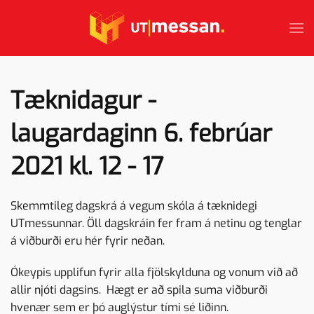
Skip to main content
Tæknidagur -
laugardaginn 6. febrúar
2021 kl. 12 - 17
Skemmtileg dagskrá á vegum skóla á tæknidegi
UTmessunnar. Öll dagskráin fer fram á netinu og tenglar
á viðburði eru hér fyrir neðan.
Ókeypis upplifun fyrir alla fjölskylduna og vonum við að
allir njóti dagsins. Hægt er að spila suma viðburði
hvenær sem er þó auglýstur tími sé liðinn.