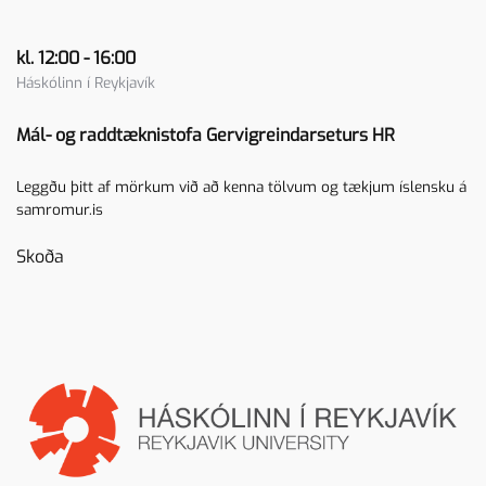
kl. 12:00 - 16:00
Háskólinn í Reykjavík
Mál- og raddtæknistofa Gervigreindarseturs HR
Leggðu þitt af mörkum við að kenna tölvum og tækjum íslensku á
samromur.is
Skoða