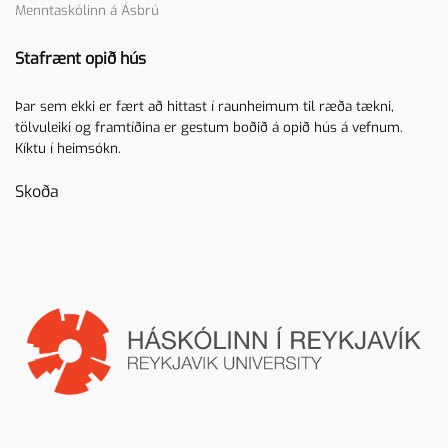
Menntaskólinn á Ásbrú
Stafrænt opið hús
Þar sem ekki er fært að hittast í raunheimum til ræða tækni,
tölvuleiki og framtíðina er gestum boðið á opið hús á vefnum.
Kíktu í heimsókn.
Skoða