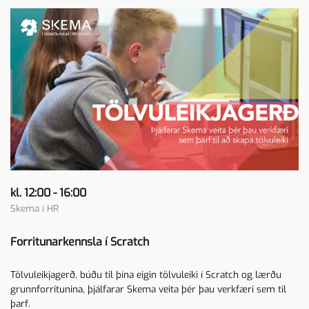
kl. 12:00 - 16:00
Skema í HR
Forritunarkennsla í Scratch
Tölvuleikjagerð, búðu til þína eigin tölvuleiki í Scratch og lærðu
grunnforritunina, þjálfarar Skema veita þér þau verkfæri sem til
þarf.