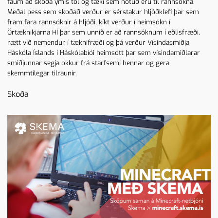
fáum að skoða ýmis tól og tæki sem notuð eru til rannsókna.
Meðal þess sem skoðað verður er sérstakur hljóðklefi þar sem
fram fara rannsóknir á hljóði, kíkt verður í heimsókn í
Örtæknikjarna HÍ þar sem unnið er að rannsóknum í eðlisfræði,
rætt við nemendur í tæknifræði og þá verður Vísindasmiðja
Háskóla Íslands í Háskólabíói heimsótt þar sem vísindamiðlarar
smiðjunnar segja okkur frá starfsemi hennar og gera
skemmtilegar tilraunir.
Skoða