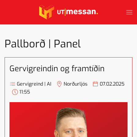
Skip to main content
Pallborð | Panel
Gervigreindin og framtíðin
Gervigreind | AI
Norðurljós
07.02.2025
11:55