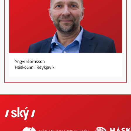
Yngvi Björnsson
Háskólinn í Reykjavík