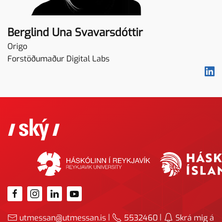
Berglind Una Svavarsdóttir
Origo
Forstöðumaður Digital Labs
|
|
utmessan@utmessan.is
5532460
Skrá mig á