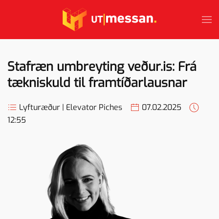
Skip to main content
Stafræn umbreyting veður.is: Frá
tækniskuld til framtíðarlausnar
Lyfturæður | Elevator Piches
07.02.2025
12:55