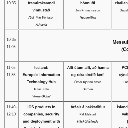
10:35
framúrskarandi
hönnuði
challe
vinnustað
Jón Frímannsson
David
Ægir Már Þórisson
Hugsmiðjan
Advania
10:35-
Messuk
11:05
(Co
11:05-
Iceland:
Allt útum allt, að hanna
PCI
11:35
Europe's Information
og reka dreifð kerfi
sýnd
Technology Hub
Ómar Kjartan Yasin
Lár
Isaac Kato
Heroku
Verne Global
11:40-
iOS products in
Árásir á hakkatöflur
Ísland
12:10
companies, security
vak
Páll Melsted
and deployment with
Háskóli Íslands