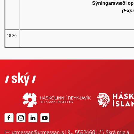
Sýningarsvæði opi
(Expo
18:30
|
|
utmessan@utmessan.is
5532460
Skrá mig á