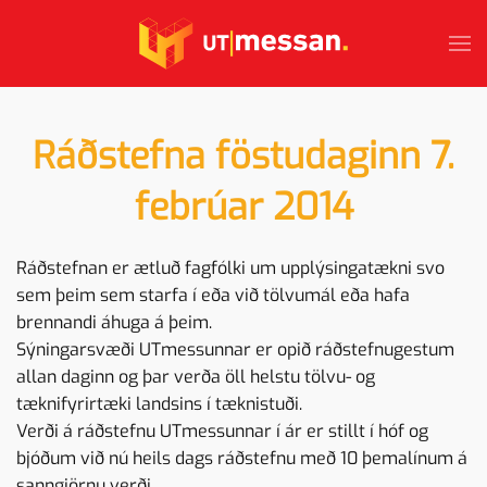
Skip to main content
Ráðstefna föstudaginn 7.
febrúar 2014
Ráðstefnan er ætluð fagfólki um upplýsingatækni svo
sem þeim sem starfa í eða við tölvumál eða hafa
brennandi áhuga á þeim.
Sýningarsvæði UTmessunnar er opið ráðstefnugestum
allan daginn og þar verða öll helstu tölvu- og
tæknifyrirtæki landsins í tæknistuði.
Verði á ráðstefnu UTmessunnar í ár er stillt í hóf og
bjóðum við nú heils dags ráðstefnu með 10 þemalínum á
sanngjörnu verði.