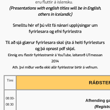
eru fluttir á íslensku.
(Presentations with english titles will be in English,
others in Icelandic)
Smelltu hér ef þú vilt fá nánari upplýsingar um
fyrirlesara og efni fyrirlestra
Til að sjá glærur fyrirlesara skal ýta á heiti fyrirlesturs
og þá opnast pdf skjal.
Einnig eru flestir fyrirlestrarnir á YouTube, leitarorð UTmessan
2014
Ath. því miður verða ekki allir fyrirlestrar birtir á vefnum.
Tími
RÁÐSTE
08:00-
Afhending ga
08:30
(Registr