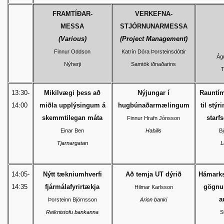
FRAMTÍÐAR-
VERKEFNA-
MESSA
STJÓRNUNARMESSA
(Various)
(Project Management)
Finnur Oddson
Katrín Dóra Þorsteinsdóttir
Ág
Nýherji
Samtök iðnaðarins
T
13:30-
Mikilvægi þess að
Nýjungar í
Rauntím
14:00
miðla upplýsingum á
hugbúnaðarmælingum
til stý
skemmtilegan máta
starf
Finnur Hrafn Jónsson
Einar Ben
Habilis
B
Tjarnargatan
L
14:05-
Nýtt tækniumhverfi
Að temja UT dýrið
Hámarksv
14:35
fjármálafyrirtækja
gögnum
Hilmar Karlsson
a
Þorsteinn Björnsson
Arion banki
Reiknistofu bankanna
S