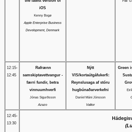
the latest version of
Páll G
iOS
Kenny Bogø
Apple Enterprise Business
Development, Denmark
12:15-
Rafrænn
Nýtt
Green i
12:45
samskiptavettvangur -
VIS/kortaútgáfukerfi:
Susta
færri fundir, betra
Reynslusaga af stóru
Gro
vinnuumhverfi
hugbúnaðarverkefni
Eir
Jónas Sigurðsson
Daníel Máni Jónsson
Azazo
Valitor
12:45-
Hádegisv
13:30
(L