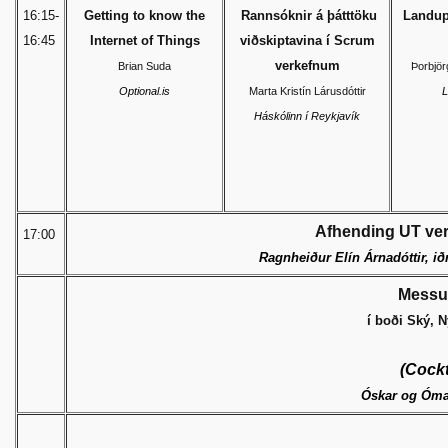
16:15-
Getting to know the
Rannsóknir á þátttöku
Landup
16:45
Internet of Things
viðskiptavina í Scrum
verkefnum
Brian Suda
Þorbjörg
Optional.is
Marta Kristín Lárusdóttir
L
Háskólinn í Reykjavík
Afhending UT ve
17:00
Ragnheiður Elín Árnadóttir, ið
Messu
í boði Ský, 
(Cockt
Óskar og Ómar