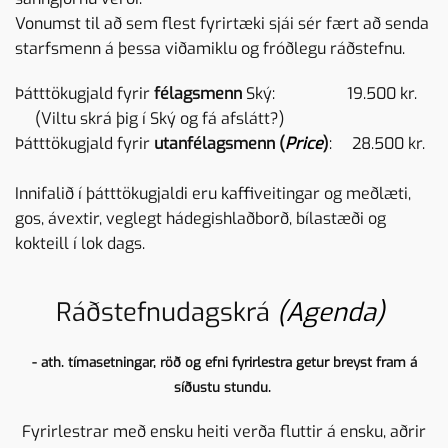
Vonumst til að sem flest fyrirtæki sjái sér fært að senda
starfsmenn á þessa viðamiklu og fróðlegu ráðstefnu.
Þátttökugjald fyrir
félagsmenn
Ský: 19.500 kr.
(Viltu
skrá þig í
Ský
og fá afslátt?)
Þátttökugjald fyrir
utanfélagsmenn (
Price
)
: 28.500 kr.
Innifalið í þátttökugjaldi eru kaffiveitingar og meðlæti,
gos, ávextir, veglegt hádegishlaðborð, bílastæði og
kokteill í lok dags.
Ráðstefnudagskrá
(Agenda)
- ath. tímasetningar, röð og efni fyrirlestra getur breyst fram á
síðustu stundu.
Fyrirlestrar með ensku heiti verða fluttir á ensku, aðrir