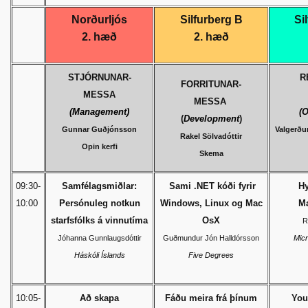
Norðurljós
Silfurberg B
Si
2. hæð
2. hæð
STJÓRNUNAR-
R
FORRITUNAR-
MESSA
MESSA
(Management)
(O
(
Development
)
Gunnar Guðjónsson
Valgerðu
Rakel Sölvadóttir
Opin kerfi
Skema
09:30-
Samfélagsmiðlar:
Sami .NET kóði fyrir
Hy
10:00
Persónuleg notkun
Windows, Linux og Mac
M
starfsfólks á vinnutíma
OsX
R
Jóhanna Gunnlaugsdóttir
Guðmundur Jón Halldórsson
Mic
Háskóli Íslands
Five Degrees
10:05-
Að skapa
Fáðu meira frá þínum
You