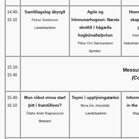
14:40-
Samfélagsleg ábyrgð
Agile og
Hver
15:10
hönnunarhugsun: Næsta
skap
Finnur Sveinsson
skrefið í hágæða
Landsbankinn
hugbúnaðarþróun
Þórh
Pétur Orri Sæmundsen
Industria
Sprettur
15:10-
Messuk
15:40
(Co
15:40-
Mun róbot vinna starf
Teymi í upplýsingatækni
Inform
16:10
þitt í framtíðinni?
in the
Birna Íris Jónsdóttir
Ólafur Andri Ragnarsson
Landsbankinn
Mag
Betware