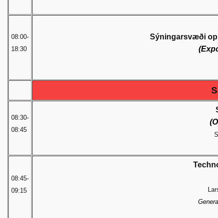
Sýningarsvæði opi
08:00-
(Expo
18:30
S
08:30-
(
08:45
S
Techno
08:45-
Lar
09:15
Genera