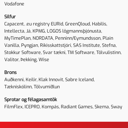
Vodafone
Silfur
Capacent, .eu registry EURid, GreenQloud, Habilis,
Intellecta, Já, KPMG, LOGOS lögmannsþjónusta,
MyTimePlan, NORDATA, Penninn/Eymundsson, Plain
Vanilla, Pyngjan, Ríkisskattstjóri, SAS Institute, Stefna,
Stokkur Software, Svar tækni, TM Software, Tölvulistinn,
Valitor, Þekking, Wise
Brons
Auðkenni, Keilir, Klak Innovit, Sabre Iceland,
Tækniskólinn, Tölvumiðlun
Sprotar og félagasamtök
FilmFlex, ICEPRO, Kompás, Radiant Games, Skema, Sway