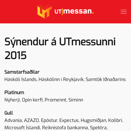
Skip to main content
Sýnendur á UTmessunni
2015
Samstarfsaðilar
Háskóli Íslands, Háskólinn í Reykjavík, Samtök Iðnaðarins
Platinum
Nýherji, Opin kerfi, Promennt, Síminn
Gull
Advania, AZAZO, Epóstur, Expectus, Hugsmiðjan, Kolibri,
Microsoft Íslandi, Reiknistofa bankanna, Spektra,