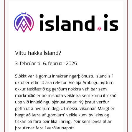
Viltu hakka Ísland?
3. febrúar til 6. febrúar 2025
Slökkt var á gömlu Innskráningarþjónustu island.is í
október eftir 10 ára rekstur. Við hjá Ambögu nýttum
okkur tækifærið og gerðum nokkra vefi þar sem
markmiðið er að misnota veikleika sem komu ítrekað
upp við innleiðingu þjónustunnar. Ný þraut verður
gefin út á hverjum degi UTmessu vikunnar. Margt er
hægt að læra af „gömlum“ veikleikum, því eins og
tískan þá fara þeir líka í hringi. Þeir sem leysa allar
þrautirnar fara í verðlaunapott.