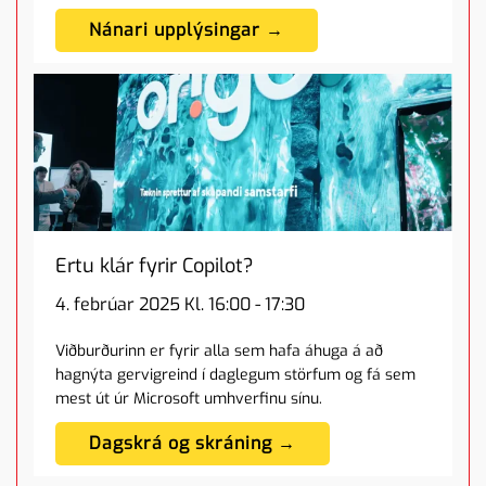
Nánari upplýsingar →
Ertu klár fyrir Copilot?
4. febrúar 2025 Kl. 16:00 - 17:30
Viðburðurinn er fyrir alla sem hafa áhuga á að
hagnýta gervigreind í daglegum störfum og fá sem
mest út úr Microsoft umhverfinu sínu.
Dagskrá og skráning →