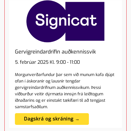
Gervigreindardrifin auðkennissvik
5. febrúar 2025 Kl. 9:00 - 11:00
Morgunverðarfundur þar sem við munum kafa djúpt
ofan í áskoranir og lausnir tengdar
gervigreindardrifnum auðkennissvikum. Þessi
viðburður veitir dýrmæta innsýn frá leiðtogum
iðnaðarins og er einstakt tækifæri til að tengjast
samstarfsaðilum.
Dagskrá og skráning →