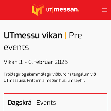
Skip to main content
UTmessu vikan
|
Pre
events
Vikan 3. - 6. febrúar 2025
Fróðlegir og skemmtilegir viðburðir í tengslum við
UTmessuna. Frítt inn á meðan húsrúm leyfir.
Dagskrá
|
Events