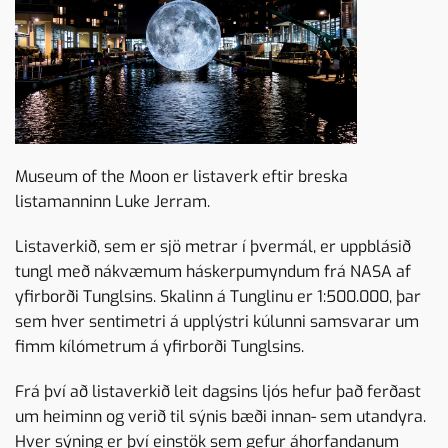
Museum of the Moon
er listaverk eftir breska
listamanninn Luke Jerram.
Listaverkið, sem er sjö metrar í þvermál, er uppblásið
tungl með nákvæmum háskerpumyndum frá NASA af
yfirborði Tunglsins. Skalinn á Tunglinu er 1:500.000, þar
sem hver sentimetri á upplýstri kúlunni samsvarar um
fimm kílómetrum á yfirborði Tunglsins.
Frá því að listaverkið leit dagsins ljós hefur það ferðast
um heiminn og verið til sýnis bæði innan- sem utandyra.
Hver sýning er því einstök sem gefur áhorfandanum