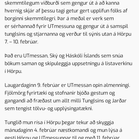
skemmtilegum viðburði sem gengur út á að kanna
hvernig skjár af þessu tagi getur gert upplifun fólks af
borginni skemmtilegri. Þar á meðal er verk sem
er sérhannað fyrir UTmessuna og gengur út á samspil
tunglsins og stjarnanna og verður til sýnis utan á Hörpu
7. – 10. febrúar.
Það eru UTmessan, Ský og Háskóli Íslands sem snúa
bökum saman og skipuleggja uppsetningu á listaverkinu
í Hörpu.
Laugardaginn 9. febrúar er UTmessan opin almenningi.
Fjölmörg fyrirtæki og stofnanir bjóða gestum og
gangandi að fræðast um allt milli Tunglsins og Jarðar
sem tengist tölvu- og upplýsingatækni.
Tunglið mun rísa í Hörpu þegar tekur að skyggja
mánudaginn 4. febrúar næstkomandi og mun lýsa á
gesti Hörpu og UTmessunnar til og með 11. febrúar.