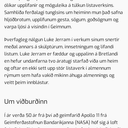
ólíkar upplifanir og möguleika á túlkun listaverksins.
Samhliða ferðalagi tunglsins um heiminn mun það safna
hljóðbrotum, upplifunum gesta, sögum, goðsögnum og
varpa ljósi á vísindin í Geimnum.
Þverfagleg nálgun Luke Jerram í verkum sínum snertir
meðal annars á skúlptúrum, innsetningum og lifandi
listum. Luke Jerram er fæddur og uppalinn á Bretlandi
en hefur undanfarna tvo áratugi starfað víða um heim
og oftar en ekki sett upp stór listaverk í almennum
rýmum sem hafa vakið mikinn áhuga almennings og
veitt þeim innblástur.
Um viðburðinn
Í ár verða 50 ár frá því að geimfarið Apollo 11 frá
Geimferðastofnun Bandaríkjanna (NASA) hóf sig á loft