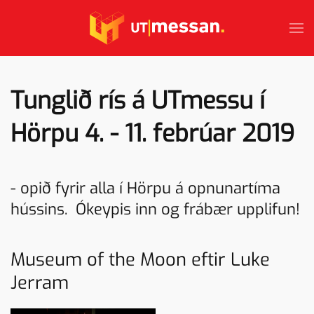
Skip to main content
Tunglið rís á UTmessu í
Hörpu 4. - 11. febrúar 2019
- opið fyrir alla í Hörpu á opnunartíma
hússins. Ókeypis inn og frábær upplifun!
Museum of the Moon
eftir Luke
Jerram