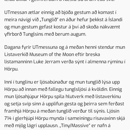
UTmessan ætlar einnig að bjóða gestum að komast í
meira návígi við „Tunglið“ en áður hefur þekkst á Íslandi
og mun gestum gefast kostur á því að skoða nákvæmt
yfirborð Tunglsins með berum augum.
Dagana fyrir UTmessuna og á meðan henni stendur mun
Listaverkið Museum of the Moon eftir breska
listamanninn Luke Jerram verða sýnt í almenna rýminu í
Hörpu.
Inni í tunglinu er ljósabúnaður og mun tunglið lýsa upp
Hörpu að innan með fallegu tunglsljósi á kvöldin. Einnig
mun ljósahjúpur Hörpu spila hlutverk með listaverkinu
og setja svip sinn á upplifun gesta og þeirra sem ferðast
framhjá Hörpu á meðan tunglið verður til sýnis. Ljósin
714 í glerhjúpi Hörpu mynda í sameiningu risavaxinn skjá
með mjög lágri upplausn. „
Tiny/Massive
“ er nafn á