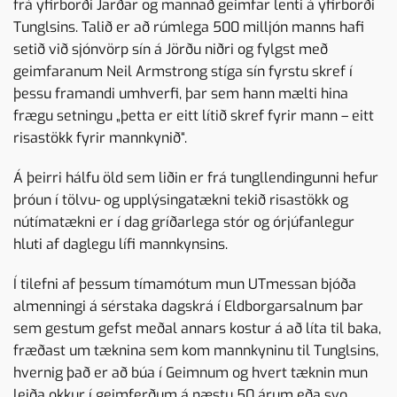
frá yfirborði Jarðar og mannað geimfar lenti á yfirborði
Tunglsins. Talið er að rúmlega 500 milljón manns hafi
setið við sjónvörp sín á Jörðu niðri og fylgst með
geimfaranum Neil Armstrong stíga sín fyrstu skref í
þessu framandi umhverfi, þar sem hann mælti hina
frægu setningu „þetta er eitt lítið skref fyrir mann – eitt
risastökk fyrir mannkynið“.
Á þeirri hálfu öld sem liðin er frá tungllendingunni hefur
þróun í tölvu- og upplýsingatækni tekið risastökk og
nútímatækni er í dag gríðarlega stór og órjúfanlegur
hluti af daglegu lífi mannkynsins.
Í tilefni af þessum tímamótum mun UTmessan bjóða
almenningi á sérstaka dagskrá í Eldborgarsalnum þar
sem gestum gefst meðal annars kostur á að líta til baka,
fræðast um tæknina sem kom mannkyninu til Tunglsins,
hvernig það er að búa í Geimnum og hvert tæknin mun
leiða okkur í geimferðum á næstu 50 árum eða svo.