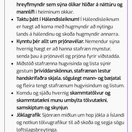
hreyfimyndir sem sýna ólíkar hliðar á náttúru og
mannlífi
í heiminum okkar.
Taktu þátt í Hálendisleiknum!
Í Hálendisleiknum
er hægt að koma með hugmyndir að nýtingu
lands á hálendinu og skoða hugmyndir annarra.
Kynntu þér allt um prjónavélar.
Nemendur sýna
hvernig hægt er að hanna stafræn mynstur,
senda þau á prjónavél og prjóna fyrir viðstadda.
Miðstöð stafrænna hugvísinda og lista sýnir
gestum
þrívíddarskönnun, stafrænan lestur
handskrifaðra skjala, sögulegt mann- og bæjatal
og fleira tengt stafrænum hugvísindum og listum.
Komdu og sjáðu hvernig
skammtatölvur og
skammtatækni munu umbylta tölvutækni,
samskiptum og skynjun
.
Jöklagrafík
: Sjónræn miðlun um hop jökla á Íslandi
og notkun tölvugrafíkur til að skoða og segja sögu
loftslagsbreytinga.