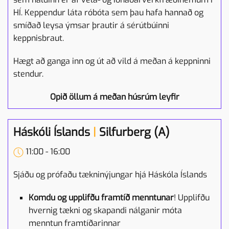
HÍ. Keppendur láta róbóta sem þau hafa hannað og
smíðað leysa ýmsar þrautir á sérútbúinni
keppnisbraut.
Hægt að ganga inn og út að vild á meðan á keppninni
stendur.
Opið öllum á meðan húsrúm leyfir
Háskóli Íslands
|
Silfurberg (A)
11:00 - 16:00
Sjáðu og prófaðu tækninýjungar hjá Háskóla Íslands
Komdu og upplifðu framtíð menntunar
! Upplifðu
hvernig tækni og skapandi nálganir móta
menntun framtíðarinnar