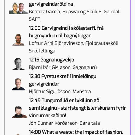
gervigreindaröldina
Beatriz García, Huawai og Skúli B. Geirdal
SAFT
12:00 Gervigreind í skólastarfi, frá
hugmyndum til hagnýtingar
Loftur Árni Björgvinsson, Fjölbrautaskóli
Snæfellinga
12:15 Gagnahugvekja
Bjarni Þór Gíslason, Gagnagúrú
12:30 Fyrstu skref í innleiðingu
gervigreindar
Hjörtur Sigurðsson, Mynstra
12:45 Tungumálið er lykillinn að
samfélaginu - starfstengt íslenskunám fyrir
vinnumarkaðinn!
Jón Gunnar Þórðarson, Bara tala
14:00 What a waste: the impact of fashion,