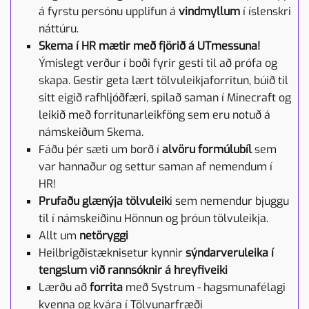
á fyrstu persónu upplifun á
vindmyllum
í íslenskri
náttúru.
Skema í HR mætir með fjörið á UTmessuna!
Ýmislegt verður í boði fyrir gesti til að prófa og
skapa. Gestir geta lært tölvuleikjaforritun, búið til
sitt eigið rafhljóðfæri, spilað saman í Minecraft og
leikið með forritunarleikföng sem eru notuð á
námskeiðum Skema.
Fáðu þér sæti um borð í
alvöru formúlubíl
sem
var hannaður og settur saman af nemendum í
HR!
Prufaðu glænýja tölvuleik
i sem nemendur bjuggu
til í námskeiðinu Hönnun og þróun tölvuleikja.
Allt um
netöryggi
Heilbrigðistæknisetur kynnir
sýndarveruleika í
tengslum við rannsóknir á hreyfiveiki
Lærðu að
forrita
með Systrum - hagsmunafélagi
kvenna og kvára í Tölvunarfræði