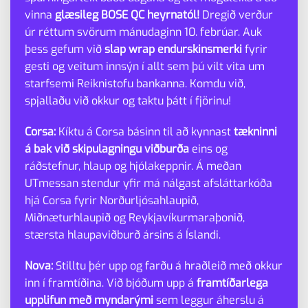
vinna
glæsileg BOSE QC heyrnatól!
Dregið verður
úr réttum svörum mánudaginn 10. febrúar. Auk
þess gefum við
slap wrap endurskinsmerki
fyrir
gesti og veitum innsýn í allt sem þú vilt vita um
starfsemi Reiknistofu bankanna. Komdu við,
spjallaðu við okkur og taktu þátt í fjörinu!
Corsa:
Kíktu á Corsa básinn til að kynnast
tækninni
á bak við skipulagningu viðburða
eins og
ráðstefnur, hlaup og hjólakeppnir. Á meðan
UTmessan stendur yfir má nálgast afsláttarkóða
hjá Corsa fyrir Norðurljósahlaupið,
Miðnæturhlaupið og Reykjavíkurmaraþonið,
stærsta hlaupaviðburð ársins á Íslandi.
Nova:
Stilltu þér upp og farðu á hraðleið með okkur
inn í framtíðina. Við bjóðum upp á
framtíðarlega
upplifun með myndarými
sem leggur áherslu á