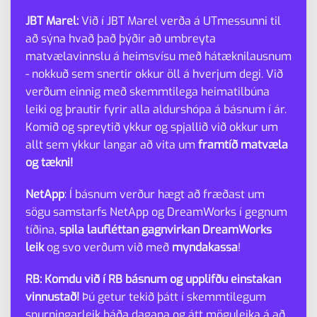
JBT Marel:
Við í JBT Marel verða á UTmessunni til
að sýna hvað það þýðir að umbreyta
matvælavinnslu á heimsvísu með hátæknilausnum
- nokkuð sem snertir okkur öll á hverjum degi. Við
verðum einnig með skemmtilega heimatilbúna
leiki og þrautir fyrir alla aldurshópa á básnum í ár.
Komið og spreytið ykkur og spjallið við okkur um
allt sem ykkur langar að vita um
framtíð matvæla
og tækni!
NetApp
: Í básnum verður hægt að fræðast um
sögu samstarfs NetApp og DreamWorks í gegnum
tíðina,
spila laufléttan gagnvirkan DreamWorks
leik
og svo verðum við með
myndakassa
!
RB: Komdu við í RB básnum og upplifðu einstakan
vinnustað!
Þú getur tekið þátt í skemmtilegum
spurningarleik báða dagana og átt möguleika á að