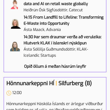
data and AI on retail waste globally
Heiðrún Ósk Sigfúsdóttir, Catecut
14:15 From Landfill to Lifeline: Transforming
E-Waste into Opportunity
Ásta Maack, Advania
14:30 Þar sem draumar verða að veruleika:
Hlutverk KLAK í íslenskri nýsköpun
Ásta Sóllilja Guðmundsdóttir, KLAK-
Icelandic Startups
Opið öllum á meðan húsrúm leyfir
Hönnunarkeppni HÍ
|
Silfurberg (B)
12:00
Hönnunarkeppni Háskóla Íslands er árlegur viðburður
sem haldinn er af véla- og iðnaðarverkfræðinemum í