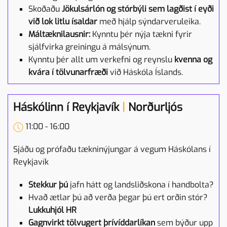
Skoðaðu
Jökulsárlón og stórbýli sem lagðist í eyði
við lok litlu ísaldar
með hjálp sýndarveruleika.
Máltæknilausnir:
Kynntu þér nýja tækni fyrir
sjálfvirka greiningu á málsýnum.
Kynntu þér allt um verkefni og reynslu
kvenna og
kvára í tölvunarfræði
við Háskóla Íslands.
Háskólinn í Reykjavík
|
Norðurljós
11:00 - 16:00
Sjáðu og prófaðu tækninýjungar á vegum Háskólans í
Reykjavík
Stekkur þú
jafn hátt og landsliðskona í handbolta?
Hvað ætlar þú að verða þegar þú ert orðin stór?
Lukkuhjól HR
Gagnvirkt tölvugert þrívíddarlíkan
sem býður upp