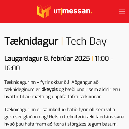
Skip to main content
Tæknidagur
|
Tech Day
Laugardagur 8. febrúar 2025
|
11:00 -
16:00
Tæknidagurinn – fyrir okkur öll. Aðgangur að
tæknideginum er
ókeypis
og bæði ungir sem aldnir eru
hvattir til að mæta og upplifa töfra tækninnar.
Tæknidagurinn er sannkölluð hátíð fyrir öll sem vilja
gera sér glaðan dag! Helstu tæknifyrirtæki landsins sýna
hvað þau hafa fram að færa í stórglæsilegum básum.