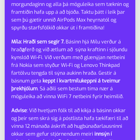
morgundaginn og alla þá möguleika sem tæknin og
framtíðin hafa upp á að bjóða. Taktu þátt í leik þar
sem þú gætir unnið AirPods Max heyrnatól og
spyrðu starfsfólkið okkar út í framtíðina!
Míla: Hraði sem segir 7.
Básinn hjá Mílu verður á
hrað
a
ferð og við ætlum að sýna kraftinn í sjöundu
kynslóð Wi-Fi. Við verðum með glænýjan netbeini
frá Nokia sem styður Wi-Fi og Lenovo Thinkpad
fartölvu tengda til sýna aukinn hraða. Gestir á
básnum geta
keppt í kvartmílukeppni á tveimur
þrekhjólum
. Sá aðili sem bestum tíma nær á
möguleika að vinna WiFi 7 netbeini fyrir heimilið.
Advise
: Við hvetjum fólk til að kíkja á básinn okkar
og þeir sem skrá sig á póstlista hafa tækifæri til að
vinna 12 mánaða áskrift að hugbúnaðarlausninni
okkar sem gefur stjórnendum meiri
innsýn í