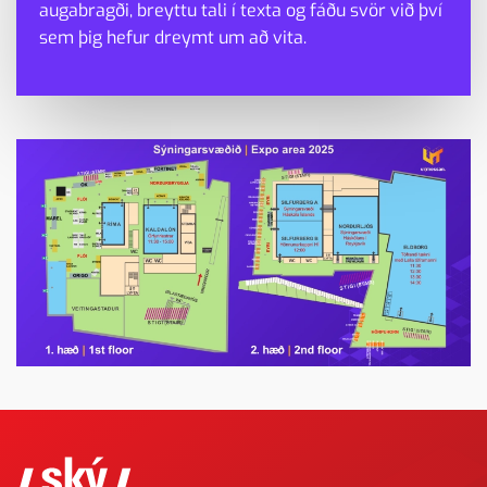
augabragði, breyttu tali í texta og fáðu svör við því
sem þig hefur dreymt um að vita.