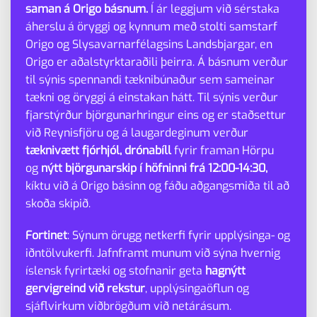
saman á Origo básnum.
Í ár leggjum við sérstaka
áherslu á öryggi og kynnum með stolti samstarf
Origo og Slysavarnarfélagsins Landsbjargar, en
Origo er aðalstyrktaraðili þeirra. Á básnum verður
til sýnis spennandi tæknibúnaður sem sameinar
tækni og öryggi á einstakan hátt. Til sýnis verður
fjarstýrður björgunarhringur eins og er staðsettur
við Reynisfjöru og á laugardeginum verður
tæknivætt fjórhjól, drónabíll
fyrir framan Hörpu
og
nýtt björgunarskip í höfninni frá 12:00-14:30,
kíktu við á Origo básinn og fáðu aðgangsmiða til að
skoða skipið.
Fortinet
: Sýnum örugg netkerfi fyrir upplýsinga- og
iðntölvukerfi. Jafnframt munum við sýna hvernig
íslensk fyrirtæki og stofnanir geta
hagnýtt
gervigreind við rekstur
, upplýsingaöflun og
sjáflvirkum viðbrögðum við netárásum.