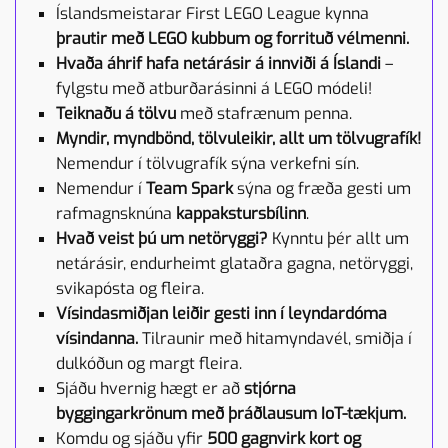
Íslandsmeistarar First LEGO League kynna
þrautir með LEGO kubbum og forrituð vélmenni.
Hvaða áhrif hafa netárásir á innviði á Íslandi
–
fylgstu með atburðarásinni á LEGO módeli!
Teiknaðu á tölvu
með stafrænum penna.
Myndir, myndbönd, tölvuleikir, allt um tölvugrafík!
Nemendur í tölvugrafík sýna verkefni sín.
Nemendur í
Team Spark
sýna og fræða gesti um
rafmagnsknúna
kappakstursbílinn
.
Hvað veist þú um netöryggi?
Kynntu þér allt um
netárásir, endurheimt glataðra gagna, netöryggi,
svikapósta og fleira.
Vísindasmiðjan leiðir gesti inn í leyndardóma
vísindanna.
Tilraunir með hitamyndavél, smiðja í
dulkóðun og margt fleira.
Sjáðu hvernig hægt er að
stjórna
byggingarkrönum með þráðlausum IoT-tækjum.
Komdu og sjáðu yfir
500 gagnvirk kort og