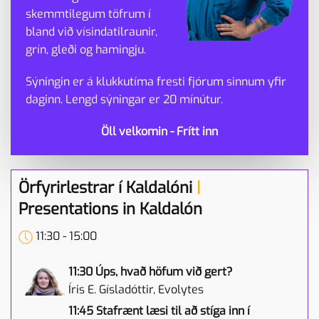
skemmtilegum töfrum í
bland við vísindatilraunir,
grín, gleði og hamingju.
Sýningin er á klukkutíma fresti fjórum sinnum yfir
daginn. Lengd sýningar er 20 mínútur.
Öll velkomin - Frítt inn
Örfyrirlestrar í Kaldalóni
|
Presentations in Kaldalón
11:30 - 15:00
11:30 Úps, hvað höfum við gert?
Íris E. Gísladóttir, Evolytes
11:45 Stafrænt læsi til að stíga inn í