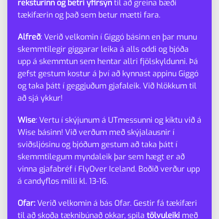
reksturinn og betri yfirsýn
til að greina bæði
tækifærin og það sem betur mætti fara.
Alfreð
: Verið velkomin í Giggó básinn en þar munu
skemmtilegir giggarar leika á alls oddi og bjóða
upp á skemmtun sem hentar allri fjölskyldunni. Þá
gefst gestum kostur á því að kynnast appinu Giggó
og taka þátt í geggjuðum gjafaleik. Við hlökkum til
að sjá ykkur!
Wise
: Vertu í skýjunum á UTmessunni og kíktu við á
Wise básinn! Við verðum með skýjalausnir í
sviðsljósinu og bjóðum gestum að taka þátt í
skemmtilegum myndaleik þar sem hægt er að
vinna gjafabréf í FlyOver Iceland. Boðið verður upp
á candyflos milli kl. 13-16.
Ofar:
Verið velkomin á bás Ofar. Gestir fá tækifæri
til að skoða tæknibúnað okkar, spila
tölvuleiki
með