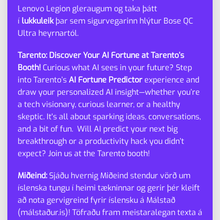
Lenovo Legion gleraugum og taka þátt
í
lukkuleik
þar sem sigurvegarinn hlýtur Bose QC
Ultra heyrnartól.
Tarento: Discover Your AI Fortune at Tarento’s
Booth!
Curious what AI sees in your future? Step
into Tarento’s
AI Fortune Predictor
experience and
draw your personalized AI insight—whether you’re
a tech visionary, curious learner, or a healthy
skeptic. It's all about sparking ideas, conversations,
and a bit of fun. Will AI predict your next big
breakthrough or a productivity hack you didn’t
expect? Join us at the Tarento booth!
Miðeind:
Sjáðu hvernig Miðeind stendur vörð um
íslenska tungu í heimi tækninnar og gerir þér kleift
að nota gervigreind fyrir íslensku á Málstað
(
málstaður.is
)! Töfraðu fram meistaralegan texta á