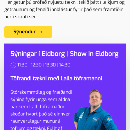
Hér getur þú prófað nýjustu tækni, tekið þátt í leikjum og
getraunum og fengið innblástur fyrir það sem framtíðin
ber í skauti sér.
Sýnendur
Sýningar í Eldborg
|
Show in Eldborg
11:30
|
12:30
|
13:30
|
14:30
Töfrandi tækni með Lalla töframanni
Stórskemmtileg og fræðandi
sýning fyrir unga sem aldna
þar sem Lalli töframaður
skoðar hvort það sé einhver
raunverulegur munur á
töfrum og tækni. Fullt af