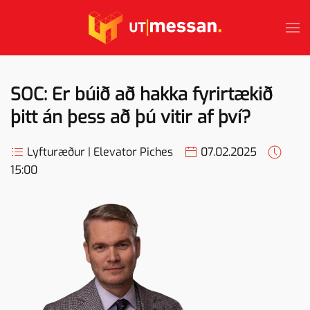
Skip to main content
SOC: Er búið að hakka fyrirtækið
þitt án þess að þú vitir af því?
Lyfturæður | Elevator Piches
07.02.2025
15:00