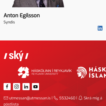
Anton Egilsson
Syndis
|
|
utmessan@utmessan.is
5532460
Skrá mig á
póstlista