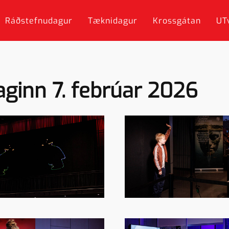
Ráðstefnudagur
Tæknidagur
Krossgátan
UT
ginn 7. febrúar 2026