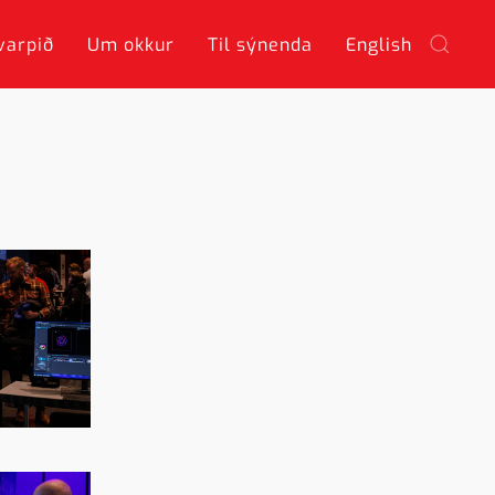
varpið
Um okkur
Til sýnenda
English