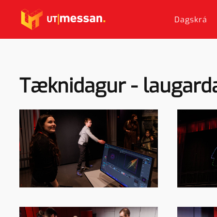
Dagskrá
Skip to main content
Tæknidagur - laugarda