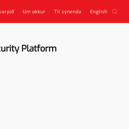
varpið
Um okkur
Til sýnenda
English
urity Platform