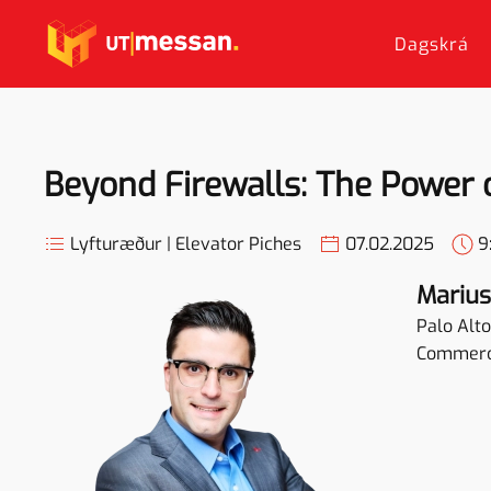
Dagskrá
Skip to main content
Beyond Firewalls: The Power o
Lyfturæður | Elevator Piches
07.02.2025
9
Marius
Palo Alt
Commerci