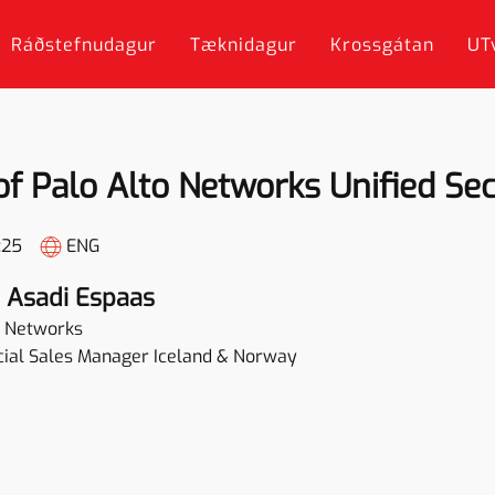
Ráðstefnudagur
Tæknidagur
Krossgátan
UT
f Palo Alto Networks Unified Sec
:25
ENG
 Asadi Espaas
o Networks
al Sales Manager Iceland & Norway