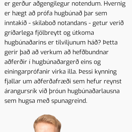
er gerður aðgengilegur notendum. Hvernig
er hægt að prófa hugbúnað þar sem
inntakið - skilaboð notandans - getur verið
gríðarlega fjölbreytt og útkoma
hugbúnaðarins er tilviljunum háð? Þetta
gerir það að verkum að hefðbundnar
aðferðir í hugbúnaðargerð eins og
einingarprófanir virka illa. Þessi kynning
fjallar um aðferðafræði sem hefur reynst
árangursrík við þróun hugbúnaðarlausna
sem hugsa með spunagreind.