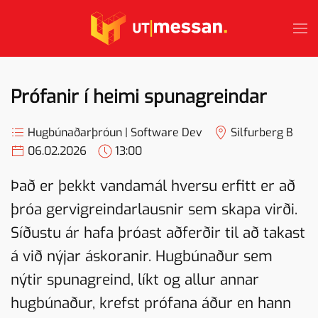
Skip to main content
Prófanir í heimi spunagreindar
Hugbúnaðarþróun | Software Dev
Silfurberg B
06.02.2026
13:00
Það er þekkt vandamál hversu erfitt er að
þróa gervigreindarlausnir sem skapa virði.
Síðustu ár hafa þróast aðferðir til að takast
á við nýjar áskoranir. Hugbúnaður sem
nýtir spunagreind, líkt og allur annar
hugbúnaður, krefst prófana áður en hann