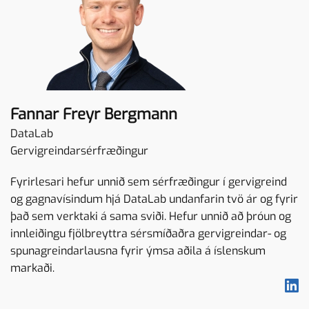
Fannar Freyr Bergmann
DataLab
Gervigreindarsérfræðingur
Fyrirlesari hefur unnið sem sérfræðingur í gervigreind
og gagnavísindum hjá DataLab undanfarin tvö ár og fyrir
það sem verktaki á sama sviði. Hefur unnið að þróun og
innleiðingu fjölbreyttra sérsmíðaðra gervigreindar- og
spunagreindarlausna fyrir ýmsa aðila á íslenskum
markaði.