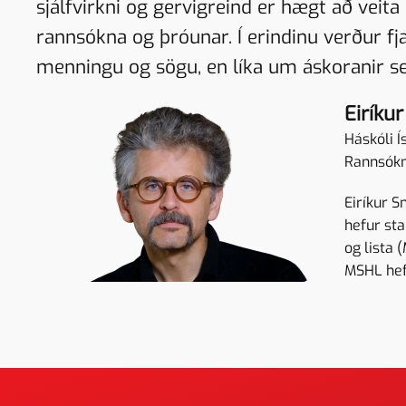
sjálfvirkni og gervigreind er hægt að vei
rannsókna og þróunar. Í erindinu verður 
menningu og sögu, en líka um áskoranir se
Eiríku
Háskóli Í
Rannsók
Eiríkur S
hefur sta
og lista
MSHL hefu