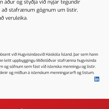
 áður og styðja við nýjar tegundir
gi að stafrænum gögnum um listir,
ð veruleika.
dósent við Hugvísindasvið Háskóla Ísland, þar sem hann
ann leitt uppbyggingu Miðstöðvar stafrænna hugvísinda
 og söfnum sem fást við íslenska menningu og listir.
óknir og miðlun á íslenskum menningararfi og listum.