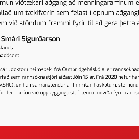
ta mun víðtækari aðgang að menningararfinum en
fjallað um tækifærin sem felast í opnum aðgan
m við stöndum frammi fyrir til að gera þetta a
r Smári Sigurðarson
slands
nadósent
mári, doktor í heimspeki frá Cambridgeháskóla, er rannsókna
rfað sem rannsóknastjóri síðastliðin 15 ár. Frá 2020 hefur h
 (MSHL), en hún samanstendur af fimmtán háskólum, stofnunum
r leitt þróun við uppbyggingu stafrænna innviða fyrir ranns