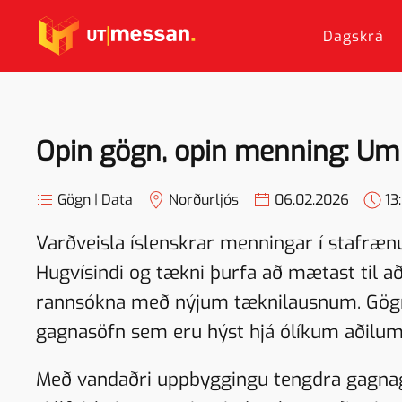
Dagskrá
Skip to main content
Opin gögn, opin menning: Um
Gögn | Data
Norðurljós
06.02.2026
13
Varðveisla íslenskrar menningar í stafræ
Hugvísindi og tækni þurfa að mætast til a
rannsókna með nýjum tæknilausnum. Gögnin
gagnasöfn sem eru hýst hjá ólíkum aðilum,
Með vandaðri uppbyggingu tengdra gagnag