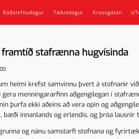
Ráðstefnudagur
Tæknidagur
Krossgátan
UT
 framtíð stafrænna hugvísinda
:00
num heimi krefst samvinnu þvert á stofnanir v
ð gera menningararfinn aðgengilegan í stafrænu
 þurfa ekki aðeins að vera opin og aðgengileg
 bæði innanlands og erlendis, og þróa lausnir 
runna og nánu samstarfi stofnana og fyrirtæk