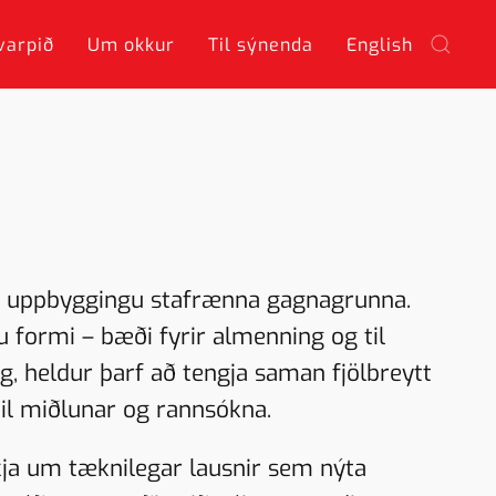
varpið
Um okkur
Til sýnenda
English
ið uppbyggingu stafrænna gagnagrunna.
 formi – bæði fyrir almenning og til
, heldur þarf að tengja saman fjölbreytt
til miðlunar og rannsókna.
ja um tæknilegar lausnir sem nýta