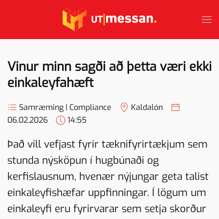
Skip to main content
Vinur minn sagði að þetta væri ekki
einkaleyfahæft
Samræming | Compliance
Kaldalón
06.02.2026
14:55
Það vill vefjast fyrir tæknifyrirtækjum sem
stunda nýsköpun í hugbúnaði og
kerfislausnum, hvenær nýjungar geta talist
einkaleyfishæfar uppfinningar. Í lögum um
einkaleyfi eru fyrirvarar sem setja skorður