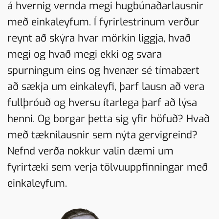
á hvernig vernda megi hugbúnaðarlausnir
með einkaleyfum. Í fyrirlestrinum verður
reynt að skýra hvar mörkin liggja, hvað
megi og hvað megi ekki og svara
spurningum eins og hvenær sé tímabært
að sækja um einkaleyfi, þarf lausn að vera
fullþróuð og hversu ítarlega þarf að lýsa
henni. Og borgar þetta sig yfir höfuð? Hvað
með tæknilausnir sem nýta gervigreind?
Nefnd verða nokkur valin dæmi um
fyrirtæki sem verja tölvuuppfinningar með
einkaleyfum.