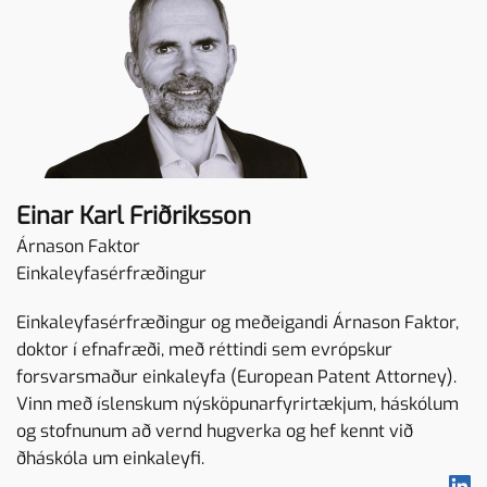
Einar Karl Friðriksson
Árnason Faktor
Einkaleyfasérfræðingur
Einkaleyfasérfræðingur og meðeigandi Árnason Faktor,
doktor í efnafræði, með réttindi sem evrópskur
forsvarsmaður einkaleyfa (European Patent Attorney).
Vinn með íslenskum nýsköpunarfyrirtækjum, háskólum
og stofnunum að vernd hugverka og hef kennt við
ðháskóla um einkaleyfi.