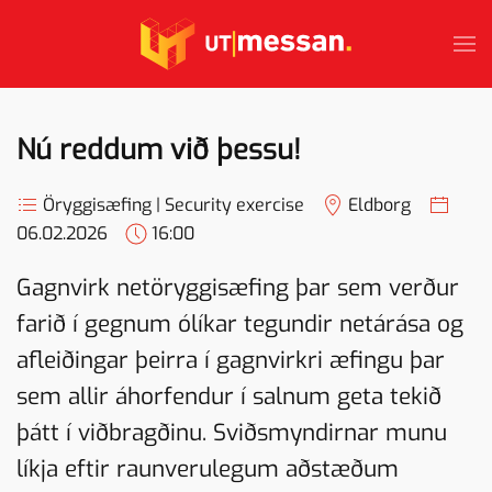
Skip to main content
Nú reddum við þessu!
Öryggisæfing | Security exercise
Eldborg
06.02.2026
16:00
Gagnvirk netöryggisæfing þar sem verður
farið í gegnum ólíkar tegundir netárása og
afleiðingar þeirra í gagnvirkri æfingu þar
sem allir áhorfendur í salnum geta tekið
þátt í viðbragðinu. Sviðsmyndirnar munu
líkja eftir raunverulegum aðstæðum