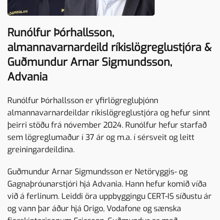
Runólfur Þórhallsson,
almannavarnardeild ríkislögreglustjóra &
Guðmundur Arnar Sigmundsson,
Advania
Runólfur Þórhallsson er yfirlögregluþjónn
almannavarnardeildar ríkislögreglustjóra og hefur sinnt
þeirri stöðu frá nóvember 2024. Runólfur hefur starfað
sem lögreglumaður í 37 ár og m.a. í sérsveit og leitt
greiningardeildina.
Guðmundur Arnar Sigmundsson er Netöryggis- og
Gagnaþróunarstjóri hjá Advania. Hann hefur komið víða
við á ferlinum. Leiddi öra uppbyggingu CERT-IS síðustu ár
og vann þar áður hjá Origo, Vodafone og sænska