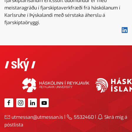
fjarskiptarisanum Ericsson. Guðmundur er með
meistaragráðu í fjarskiptaverkfræði frá háskólanum í
Karlsruhe í Þýskalandi með sérstaka áherslu á
fjarskiptaöryggi.
|
|
utmessan@utmessan.is
5532460
Skrá mig á
póstlista