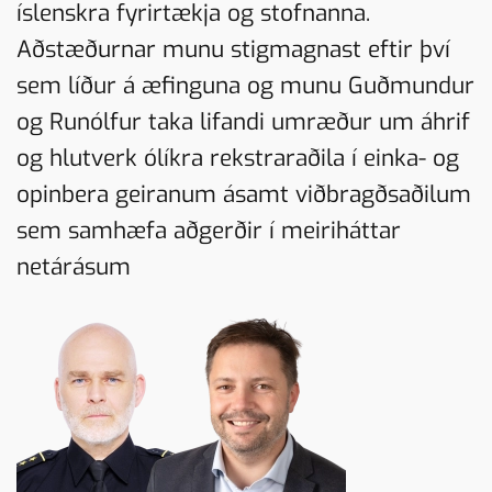
íslenskra fyrirtækja og stofnanna.
Aðstæðurnar munu stigmagnast eftir því
sem líður á æfinguna og munu Guðmundur
og Runólfur taka lifandi umræður um áhrif
og hlutverk ólíkra rekstraraðila í einka- og
opinbera geiranum ásamt viðbragðsaðilum
sem samhæfa aðgerðir í meiriháttar
netárásum