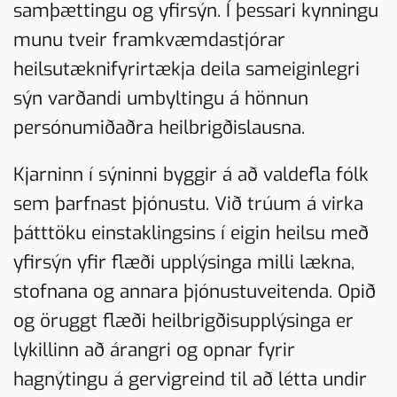
samþættingu og yfirsýn. Í þessari kynningu
munu tveir framkvæmdastjórar
heilsutæknifyrirtækja deila sameiginlegri
sýn varðandi umbyltingu á hönnun
persónumiðaðra heilbrigðislausna.
Kjarninn í sýninni byggir á að valdefla fólk
sem þarfnast þjónustu. Við trúum á virka
þátttöku einstaklingsins í eigin heilsu með
yfirsýn yfir flæði upplýsinga milli lækna,
stofnana og annara þjónustuveitenda. Opið
og öruggt flæði heilbrigðisupplýsinga er
lykillinn að árangri og opnar fyrir
hagnýtingu á gervigreind til að létta undir