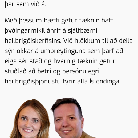
þar sem við á.
Með þessum hætti getur tæknin haft
þýðingarmikil áhrif á sjálfbærni
heilbrigðiskerfisins. Við hlökkum til að deila
sýn okkar á umbreytinguna sem þarf að
eiga sér stað og hvernig tæknin getur
stuðlað að betri og persónulegri
heilbrigðisþjónustu fyrir alla Íslendinga.