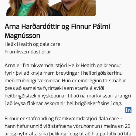
Arna Harðardóttir og Finnur Pálmi
Magnússon
Helix Health og dala.care
Framkvæmdastjórar
Arna er framkvæmdarstjóri Helix Health og brennur
fyrir því að knýja fram breytingar í heilbrigðiskerfinu
með stuðningi tækninnar. Hún er eindreginn talsmaður
þess að sameina fyrirtæki sem starfa á sviði
heilbrigðistækninýsköpunar til að ná markvissari árangri
í að leysa flóknar áskoranir heilbrigðiskerfisins í dag.
Finnur er stofnandi og framkvæmdastjóri dala.care -
hann hefur unnið við stafræna vöruhönnun í meira en 25
ár og nýtir alla sína þekking í dag til að hjálpa fólki að lifa