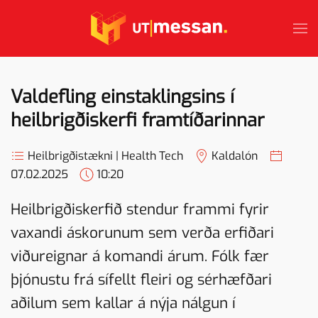
Skip to main content
Valdefling einstaklingsins í
heilbrigðiskerfi framtíðarinnar
Heilbrigðistækni | Health Tech
Kaldalón
07.02.2025
10:20
Heilbrigðiskerfið stendur frammi fyrir
vaxandi áskorunum sem verða erfiðari
viðureignar á komandi árum. Fólk fær
þjónustu frá sífellt fleiri og sérhæfðari
aðilum sem kallar á nýja nálgun í