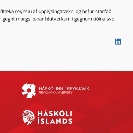
íðtæka reynslu af upplýsingatækni og hefur starfað
ur gegnt margs konar hlutverkum í gegnum tíðina svo