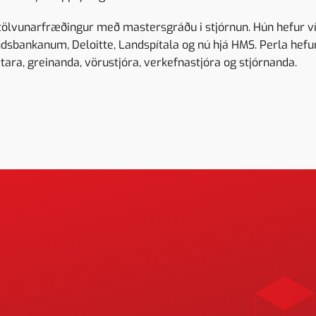
 tölvunarfræðingur með mastersgráðu i stjórnun. Hún hefur v
andsbankanum, Deloitte, Landspítala og nú hjá HMS. Perla hef
tara, greinanda, vörustjóra, verkefnastjóra og stjórnanda.