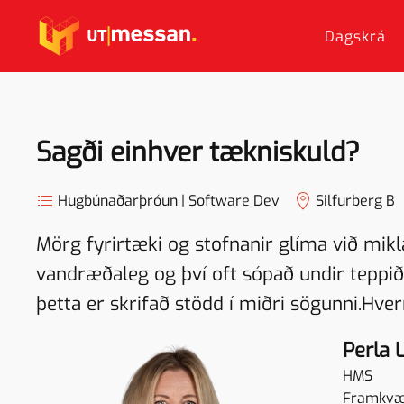
Dagskrá
Skip to main content
Sagði einhver tækniskuld?
Hugbúnaðarþróun | Software Dev
Silfurberg B
Mörg fyrirtæki og stofnanir glíma við mikla
vandræðaleg og því oft sópað undir teppið. 
þetta er skrifað stödd í miðri sögunni.Hve
Perla 
HMS
Framkvæm