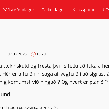
Ráðstefnudagur
Tæknidagur
Krossgátan
UT
07.02.2025
13:20
 tækniskuld og fresta því í sífellu að taka á hen
Hér er á ferðinni saga af vegferð í að sigrast 
rnig komumst við hingað ? Og hvert er planið ?
Lund
dastjóri upplýsingatæknisviðs