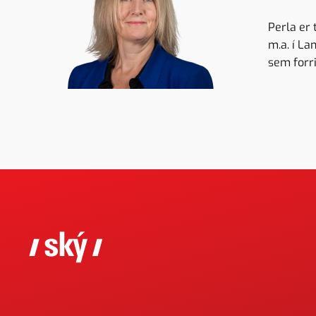
Perla er
m.a. í L
sem forri