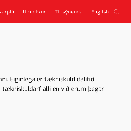
varpið
Um okkur
Til sýnenda
English
ni. Eiginlega er tækniskuld dálítið
á tækniskuldarfjalli en við erum þegar