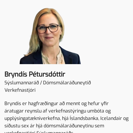
Bryndís Pétursdóttir
Sýslumannaráð / Dómsmálaráðuneytið
Verkefnastjóri
Bryndís er hagfræðingur að mennt og hefur yfir
áratugar reynslu af verkefnastýringu umbóta og
upplýsingatækniverkefna, hjá Íslandsbanka, Icelandair og
síðustu sex ár hjá dómsmálaráðuneytinu sem