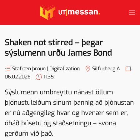
Skip to main content
Shaken not stirred – þegar
sýslumenn urðu James Bond
Stafræn þróun | Digitalization
Silfurberg A
06.02.2026
11:35
Sýslumenn umbreyttu nánast öllum
þjónustuleiðum sínum þannig að þjónustan
er nú aðgengileg hvar og hvenær sem er,
óháð búsetu og staðsetningu – svona
gerðum við það.