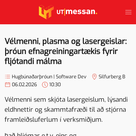
Skip to main content
Vélmenni, plasma og lasergeislar:
þróun efnagreiningartækis fyrir
fljótandi málma
Hugbúnaðarþróun | Software Dev
Silfurberg B
06.02.2026
10:30
Vélmenni sem skjóta lasergeislum, lýsandi
eldhnettir og skammtafræði til að stjórna
framleiðsluferlum í verksmiðjum.
Það hljómar e.t.v. eins og