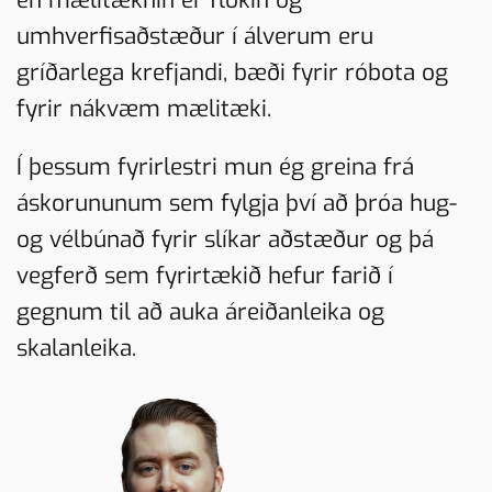
umhverfisaðstæður í álverum eru
gríðarlega krefjandi, bæði fyrir róbota og
fyrir nákvæm mælitæki.
Í þessum fyrirlestri mun ég greina frá
áskorununum sem fylgja því að þróa hug-
og vélbúnað fyrir slíkar aðstæður og þá
vegferð sem fyrirtækið hefur farið í
gegnum til að auka áreiðanleika og
skalanleika.