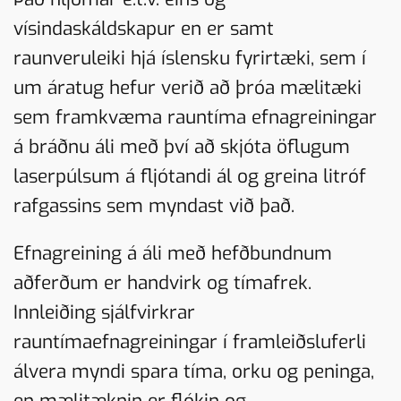
vísindaskáldskapur en er samt
raunveruleiki hjá íslensku fyrirtæki, sem í
um áratug hefur verið að þróa mælitæki
sem framkvæma rauntíma efnagreiningar
á bráðnu áli með því að skjóta öflugum
laserpúlsum á fljótandi ál og greina litróf
rafgassins sem myndast við það.
Efnagreining á áli með hefðbundnum
aðferðum er handvirk og tímafrek.
Innleiðing sjálfvirkrar
rauntímaefnagreiningar í framleiðsluferli
álvera myndi spara tíma, orku og peninga,
en mælitæknin er flókin og