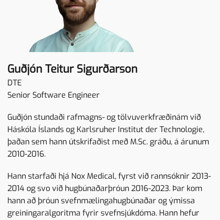
Guðjón Teitur Sigurðarson
DTE
Senior Software Engineer
Guðjón stundaði rafmagns- og tölvuverkfræðinám við
Háskóla Íslands og Karlsruher Institut der Technologie,
þaðan sem hann útskrifaðist með M.Sc. gráðu, á árunum
2010-2016.
Hann starfaði hjá Nox Medical, fyrst við rannsóknir 2013-
2014 og svo við hugbúnaðarþróun 2016-2023. Þar kom
hann að þróun svefnmælingahugbúnaðar og ýmissa
greiningaralgoritma fyrir svefnsjúkdóma. Hann hefur