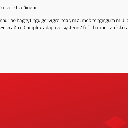
ðarverkfræðingur
innur að hagnýtingu gervigreindar, m.a. með tengingum milli
Sc gráðu í „Complex adaptive systems“ frá Chalmers-háskóla 