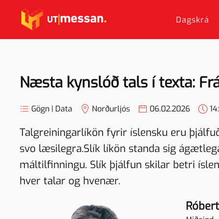
Dagskrá
Skip to main content
Næsta kynslóð tals í texta: Frá
Gögn | Data
Norðurljós
06.02.2026
14
Talgreiningarlíkön fyrir íslensku eru þjálfu
svo læsilegra.Slík líkön standa sig ágætlega
máltilfinningu. Slík þjálfun skilar betri ís
hver talar og hvenær.
Róbert