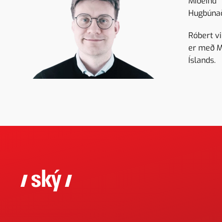
Miðeind
Hugbúna
Róbert v
er með M
Íslands.