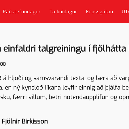
Ráðstefnudagur
Tæknidagur
Krossgátan
UT
 einfaldri talgreiningu í fjölhátta 
:00
ð á hljóði og samsvarandi texta, og læra að varpa
, en ný kynslóð líkana leyfir einnig að þjálfa b
lensku, færri villum, betri notendaupplifun og o
 Fjölnir Birkisson