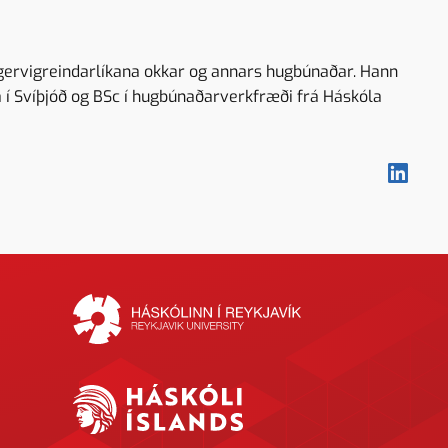
 gervigreindarlíkana okkar og annars hugbúnaðar. Hann
í Svíþjóð og BSc í hugbúnaðarverkfræði frá Háskóla