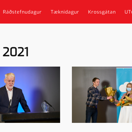
Ráðstefnudagur
Tæknidagur
Krossgátan
UT
r 2021