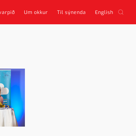
varpið
Um okkur
Til sýnenda
English