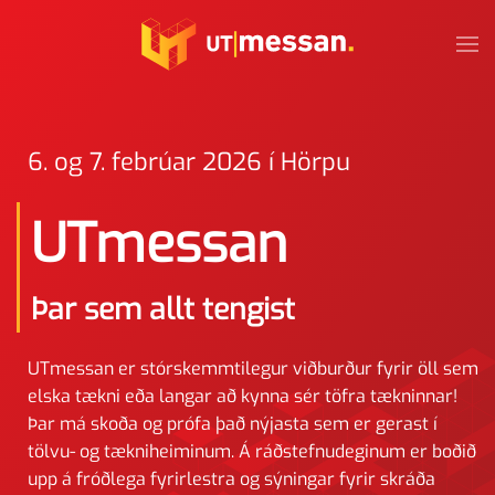
Skip to main content
6. og 7. febrúar 2026 í Hörpu
UTmessan
Þar sem allt tengist
UTmessan er stórskemmtilegur viðburður fyrir öll sem
elska tækni eða langar að kynna sér töfra tækninnar!
Þar má skoða og prófa það nýjasta sem er gerast í
tölvu- og tækniheiminum. Á ráðstefnudeginum er boðið
upp á fróðlega fyrirlestra og sýningar fyrir skráða