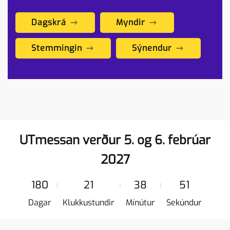
Dagskrá
Myndir
Stemmingin
Sýnendur
UTmessan verður 5. og 6. febrúar
2027
1
8
0
2
1
3
8
5
1
:
:
:
Dagar
Klukkustundir
Mínútur
Sekúndur