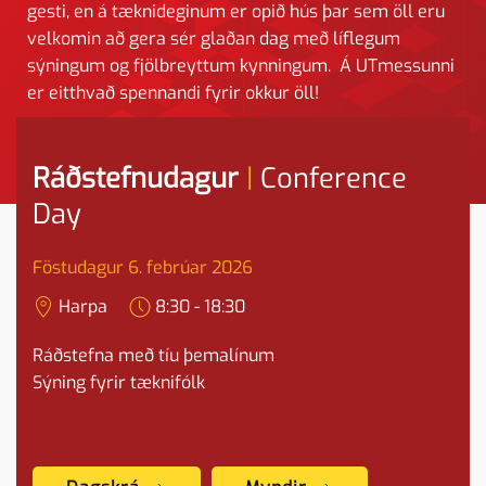
gesti, en á tæknideginum er opið hús þar sem öll eru
velkomin að gera sér glaðan dag með líflegum
sýningum og fjölbreyttum kynningum. Á UTmessunni
er eitthvað spennandi fyrir okkur öll!
Ráðstefnudagur
|
Conference
Day
Föstudagur 6. febrúar 2026
Harpa
8:30 - 18:30
Ráðstefna með tíu þemalínum
Sýning fyrir tæknifólk