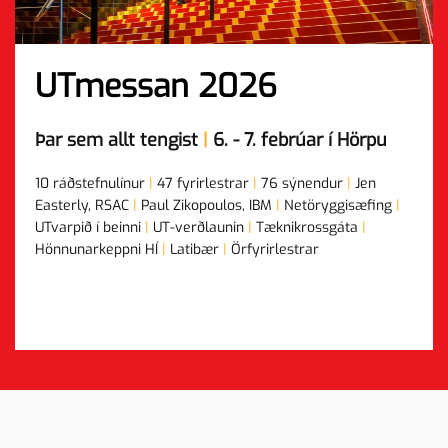
UTmessan 2026
Þar sem allt tengist
|
6. - 7. febrúar í Hörpu
10 ráðstefnulínur
|
47 fyrirlestrar
|
76 sýnendur
|
Jen
Easterly, RSAC
|
Paul Zikopoulos, IBM
|
Netöryggisæfing
|
UTvarpið í beinni
|
UT-verðlaunin
|
Tæknikrossgáta
|
Hönnunarkeppni HÍ
|
Latibær
|
Örfyrirlestrar