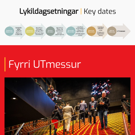
Lykildagsetningar
|
Key dates
Fyrri UTmessur