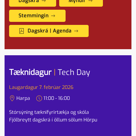
Dagskrá
Myndir
Stemmingin
Dagskrá | Agenda
Tæknidagur
|
Tech Day
Laugardagur 7. febrúar 2026
Harpa
11:00 - 16:00
Stórsýning tæknifyrirtækja og skóla
Fjölbreytt dagskrá í öllum sölum Hörpu