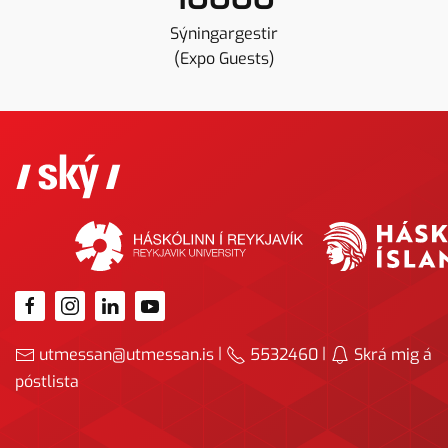
Sýningargestir
(Expo Guests)
|
|
utmessan@utmessan.is
5532460
Skrá mig á
póstlista