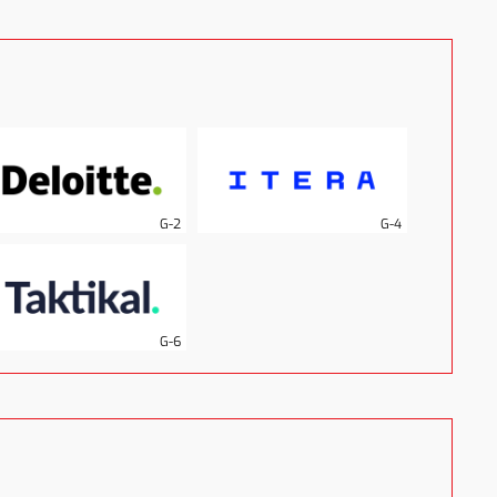
G-2
G-4
G-6