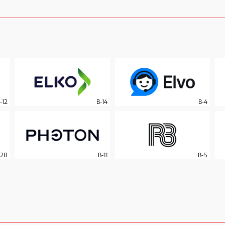
-12
B-14
B-4
-28
B-11
B-5
B-3
B-27
B-22