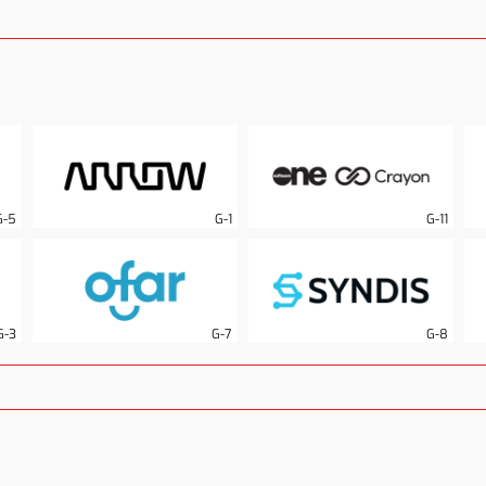
G-5
G-1
G-11
G-3
G-7
G-8