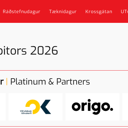
Ráðstefnudagur
Tæknidagur
Krossgátan
UT
bitors 2026
r
|
Platinum & Partners