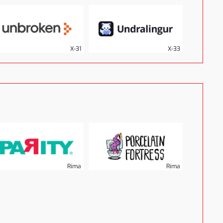
X-31
X-33
Ríma
Ríma