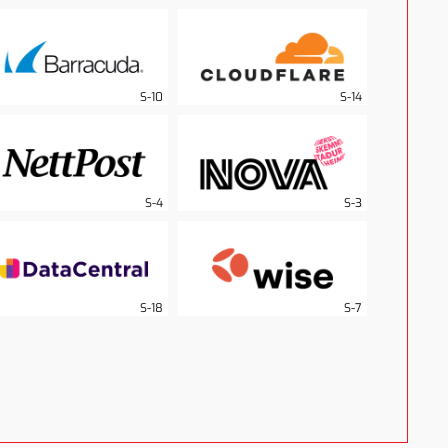
S-10
S-14
S-4
S-3
S-18
S-7