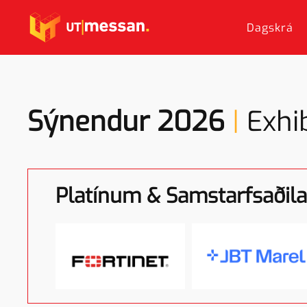
Dagskrá
Skip to main content
Sýnendur 2026
|
Exhi
Platínum & Samstarfsaðila