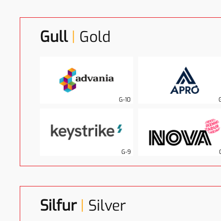
Gull
|
Gold
G-10
G-9
Silfur
|
Silver