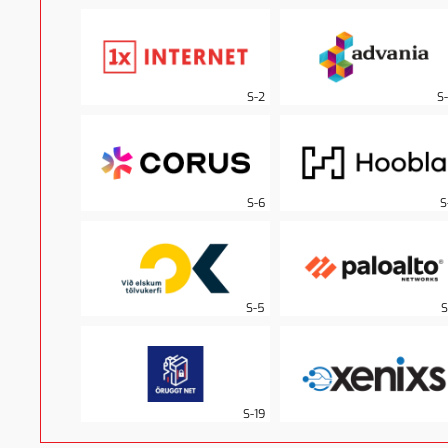
S-2
S
S-6
S
S-5
S
S-19