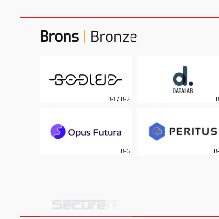
Brons
|
Bronze
B-1 / B-2
B
B-6
B
B-25