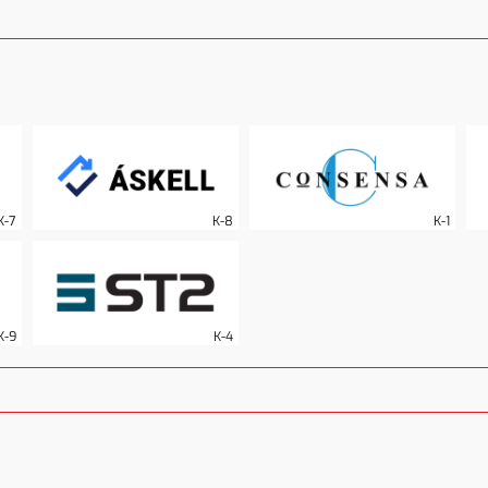
K-7
K-8
K-1
K-9
K-4