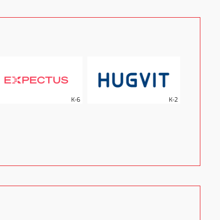
B-8
K-6
K-2