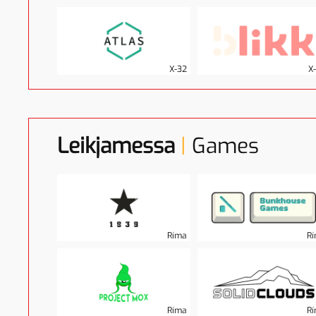
X-32
X
Leikjamessa
|
Games
Ríma
R
Ríma
R