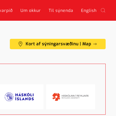
varpið
Um okkur
Til sýnenda
English
Kort af sýningarsvæðinu | Map