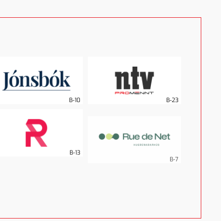
B-10
B-23
B-13
B-7