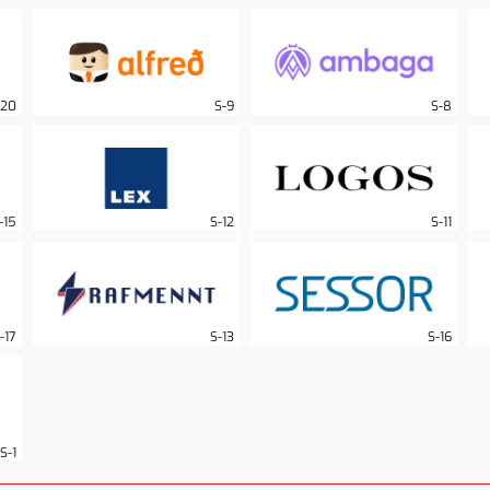
-20
S-9
S-8
-15
S-12
S-11
-17
S-13
S-16
S-1