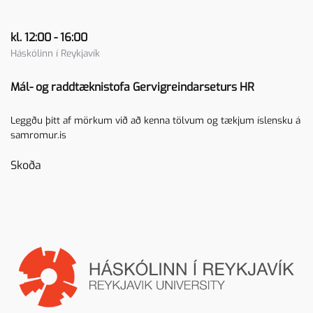
kl. 12:00 - 16:00
Háskólinn í Reykjavík
Mál- og raddtæknistofa Gervigreindarseturs HR
Leggðu þitt af mörkum við að kenna tölvum og tækjum íslensku á
samromur.is
Skoða