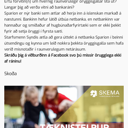
Ertu forvitin(n) um hvernig raunverulegir öryggisgallar líta út?
Langar þig að verða vitni að bankaráni?
Sparion er nýr banki sem ætlar að herja inn á íslenskan markað á
næstunni. Bankinn hefur látið útbúa netbanka, en netbankinn var
hannaður og smíðaður af hugbúnaðarfyrirtæki sem er ekki þekkt
fyrir að setja öryggi í fyrsta sæti.
Starfsmenn Syndis ætla að gera úttekt á netbanka Sparion í beinni
útsendingu og kynna um leið nokkra þekkta öryggisgalla sem hafa
verið misnotaðir í raunverulegum netárásum.
Skráðu þig á viðburðinn á
Facebook
svo þú missir örugglega ekki
af ráninu!
Skoða