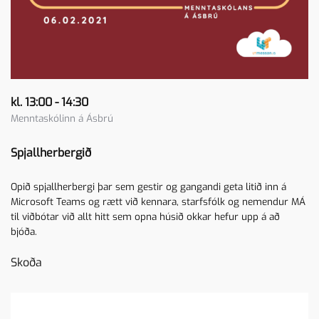
kl. 13:00 - 14:30
Menntaskólinn á Ásbrú
Spjallherbergið
Opið spjallherbergi þar sem gestir og gangandi geta litið inn á
Microsoft Teams og rætt við kennara, starfsfólk og nemendur MÁ
til viðbótar við allt hitt sem opna húsið okkar hefur upp á að
bjóða.
Skoða