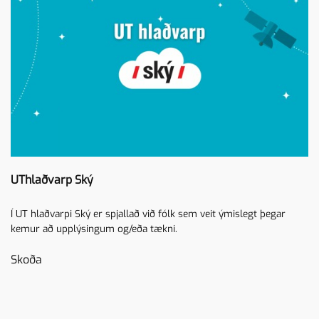
UThlaðvarp Ský
Í UT hlaðvarpi Ský er spjallað við fólk sem veit ýmislegt þegar
kemur að upplýsingum og/eða tækni.
Skoða