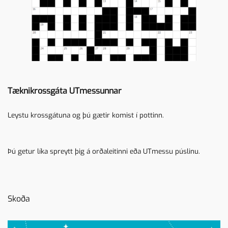
Tæknikrossgáta UTmessunnar
Leystu krossgátuna og þú gætir komist í pottinn.
Þú getur líka spreytt þig á
orðaleitinni
eða
UTmessu púslinu
.
Skoða