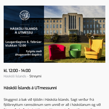
kl. 12:00 - 14:00
Háskóli Íslands -
Streymi
Háskóli Íslands á UTmessunni
Skyggnst á bak við tjöldin í Háskóla Íslands. Sagt verður frá
fjölbreyttum rannsóknum sem unnið er að í háskólanum og við