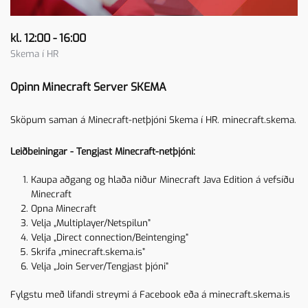
kl. 12:00 - 16:00
Skema í HR
Opinn Minecraft Server SKEMA
Sköpum saman á Minecraft-netþjóni Skema í HR. minecraft.skema.
Leiðbeiningar - Tengjast Minecraft-netþjóni:
Kaupa aðgang og hlaða niður Minecraft Java Edition á vefsíðu
Minecraft
Opna Minecraft
Velja „Multiplayer/Netspilun”
Velja „Direct connection/Beintenging”
Skrifa „minecraft.skema.is”
Velja „Join Server/Tengjast þjóni”
Fylgstu með lifandi streymi á
Facebook
eða á
minecraft.skema.is