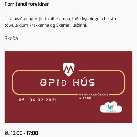
Forritandi foreldrar
Út á hvað gengur þetta allt saman, fáðu kynningu á helstu
tölvuleikjum krakkanna og Skema í leiðinni.
Skoða
kl. 12:00 - 17:00