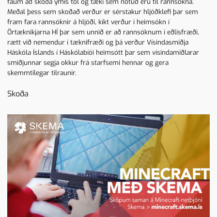
fáum að skoða ýmis tól og tæki sem notuð eru til rannsókna.
Meðal þess sem skoðað verður er sérstakur hljóðklefi þar sem
fram fara rannsóknir á hljóði, kíkt verður í heimsókn í
Örtæknikjarna HÍ þar sem unnið er að rannsóknum í eðlisfræði,
rætt við nemendur í tæknifræði og þá verður Vísindasmiðja
Háskóla Íslands í Háskólabíói heimsótt þar sem vísindamiðlarar
smiðjunnar segja okkur frá starfsemi hennar og gera
skemmtilegar tilraunir.
Skoða