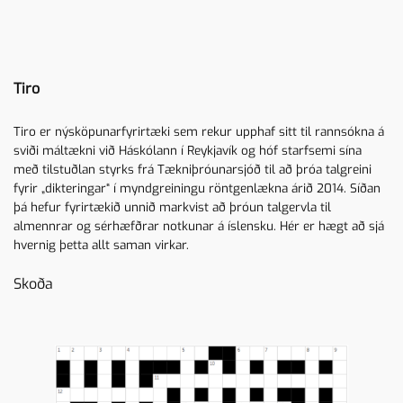
Tiro
Tiro er nýsköpunarfyrirtæki sem rekur upphaf sitt til rannsókna á
sviði máltækni við Háskólann í Reykjavík og hóf starfsemi sína
með tilstuðlan styrks frá Tækniþróunarsjóð til að þróa talgreini
fyrir „dikteringar“ í myndgreiningu röntgenlækna árið 2014. Síðan
þá hefur fyrirtækið unnið markvist að þróun talgervla til
almennrar og sérhæfðrar notkunar á íslensku. Hér er hægt að sjá
hvernig þetta allt saman virkar.
Skoða