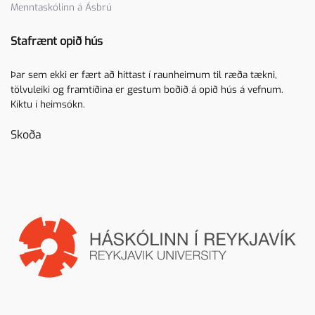
Menntaskólinn á Ásbrú
Stafrænt opið hús
Þar sem ekki er fært að hittast í raunheimum til ræða tækni,
tölvuleiki og framtíðina er gestum boðið á opið hús á vefnum.
Kíktu í heimsókn.
Skoða