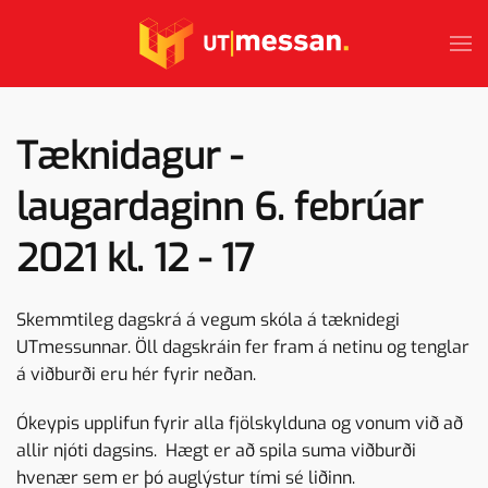
Skip to main content
Tæknidagur -
laugardaginn 6. febrúar
2021 kl. 12 - 17
Skemmtileg dagskrá á vegum skóla á tæknidegi
UTmessunnar. Öll dagskráin fer fram á netinu og tenglar
á viðburði eru hér fyrir neðan.
Ókeypis upplifun fyrir alla fjölskylduna og vonum við að
allir njóti dagsins. Hægt er að spila suma viðburði
hvenær sem er þó auglýstur tími sé liðinn.