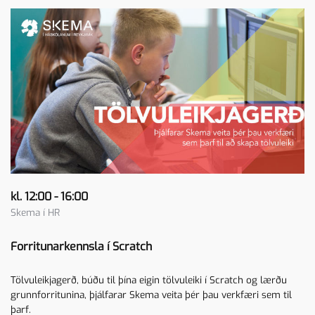
kl. 12:00 - 16:00
Skema í HR
Forritunarkennsla í Scratch
Tölvuleikjagerð, búðu til þína eigin tölvuleiki í Scratch og lærðu
grunnforritunina, þjálfarar Skema veita þér þau verkfæri sem til
þarf.